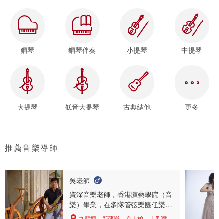
鋼琴
鋼琴伴奏
小提琴
中提琴
大提琴
低音大提琴
古典結他
更多
推薦音樂導師
吳老師
資深音樂老師，香港演藝學院（音
樂）畢業，在多隊管弦樂團任樂
手，香港小交響樂團創團員、定音
九龍塘、新蒲崗、京士柏、土瓜灣、