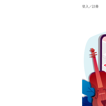
登入／
註冊