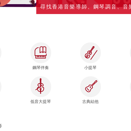
尋找香港音樂導師、鋼琴調音、音
鋼琴伴奏
小提琴
低音大提琴
古典結他
師