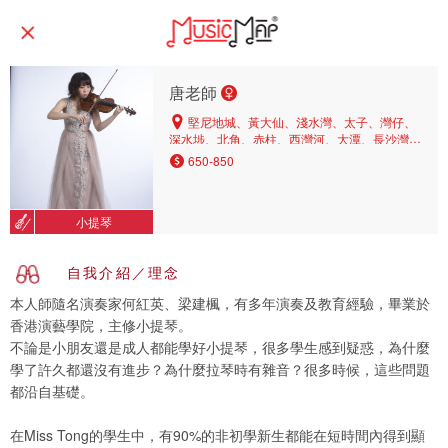
唐老師
堅尼地城、黃大仙、淺水灣、太子、灣仔、
深水埗、北角、赤柱、西灣河、大潭、長沙灣、
旺角、鰂魚涌、灣仔北、天后、九龍城、九龍
650-850
塘、何文田、彩虹、上環、東半山、中區、黃泥
涌、銅鑼灣、九龍灣、柏架山、西半山、中環、
壽臣山、西營盤、柴灣、黃埔、尖沙咀、荔枝
小提琴
角、北角半山、山頂、油麻地、筲箕灣、土瓜
灣、觀塘、鑽石山、渣甸山、薄扶林、香港仔、
跑馬地、黃竹坑、小西灣、紅磡、美孚
自我介紹／理念
本人師隨名演奏家何紅英、梁建楓，有多年演奏及教育經驗，畢業於
香港演藝學院，主修小提琴。
不論是小朋友還是成人都能學好小提琴，很多學生感到疑惑，為什麼
學了許久都還沒有進步？為什麼拉琴時有雜音？很多時候，這些問題
都沿自基礎。
在Miss Tong的學生中，有90%的非初學新生都能在短時間內得到顯