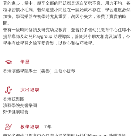
著的進步，當中，幾乎全部的問題都是源自姿勢不良、用力不均、各
種壞習慣小毛病。若然這些小問題在一開始就不存在，學習進度必然
加快。學習樂器在初學時尤其重要，勿因小失大，浪費了寶貴的時
間。
曾有一段時間修讀及研究幼兒教育，並曾於多個幼兒教育中心任職小
提琴導師及幼兒Playgroup 助理導師，善於與小朋友相處及溝通，令
學生有效學習之餘享受音樂，以耐心和技巧教學。
學歷
香港演藝學院學士（榮譽）主修小提琴
演出經驗
香港弦樂團
演藝學院交響樂團
鄭伊健演唱會
教學經驗
7年
曾於多個幼兒教育中心任職小提琴導師及幼兒Playgroup 助理導師，