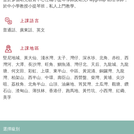
於中小學教授小提琴班，私人上門教學。
上課語言
普通話、廣東話、英文
上課地區
堅尼地城、黃大仙、淺水灣、太子、灣仔、深水埗、北角、赤柱、西
灣河、大潭、長沙灣、旺角、鰂魚涌、灣仔北、天后、九龍城、九龍
塘、何文田、彩虹、上環、東半山、中區、黃泥涌、銅鑼灣、九龍
灣、柏架山、西半山、中環、壽臣山、西營盤、柴灣、黃埔、尖沙
咀、荔枝角、北角半山、山頂、油麻地、筲箕灣、土瓜灣、觀塘、鑽
石山、渣甸山、薄扶林、香港仔、跑馬地、黃竹坑、小西灣、紅磡、
美孚
選擇級別