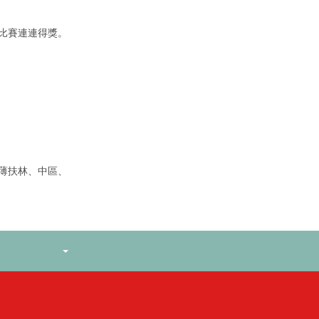
樂比賽連連得獎。
薄扶林、中區、