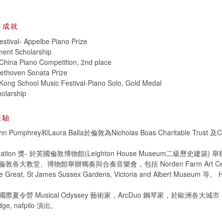
與成就
stival- Appelbe Piano Prize
ment Scholarship
China Piano Competition, 2nd place
eethoven Sonata Prize
Kong School Music Festival-Piano Solo, Gold Medal
olarship
經驗
umphrey和Laura Balla於倫敦為Nicholas Boas Charitable Trust 及C
undation 獎- 於英國倫敦博物館(Leighton House Museum二級歷史建築)
各大教堂、博物館舉辦獨奏與合奏音樂會，包括 Norden Farm Art Centr
e Great, St James Sussex Gardens, Victoria and Albert Museum 等。 H
夏令營 Musical Odyssey 藝術家，ArcDuo 鋼琴家，於歐洲各大城市，如
idge, nafpilo 演出。