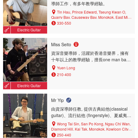
導師工作，有多年教學經驗。
Yuen Long, Yau Ma Tei, Central
Tin Hau, Prince Edward, Tseung Kwan O,
Quarry Bay, Causeway Bay, Mongkok, East Mid-
levels, Tsim Sha Tsui, Sham Shui Po, Repulse
330-550
Bay, West Mid-levels, Happy Valley, Aberdeen,
Electric Guitar
Kwun Tong, Sai Ying Pun, North Point, Central,
Kennedy Town, Kowloon Tong, Wan Chai,
Fortress Hill, Hung Hom
Miss Seito
資深音樂導師，活躍於香港音樂界，擁有
十年以上的教學經驗，擅長one man band
一人包辦演奏多樣樂器，（結他，低音結
Yuen Long
他，鼓，夏威夷小結他，木箱鼓...etc)
210-400
Electric Guitar
Mr Yip
由資深導師任教, 提供古典結他(classical
guitar)、流行結他 (fingerstyle)、夏威夷小
結他 (ukulele)及樂理(theory)課程 持有八
Wong Tai Sin, San Po Kong, Ngau Chi Wan,
級音樂証書,作曲系文憑及有豐富教學經驗
Diamond Hill, Kai Tak, Mongkok, Kowloon City,
Kwun Tong, Ngau Tau Kok, Hung Hom, Kowloon
經常在不同場合演出及舉辦活動 現於中、
250-440