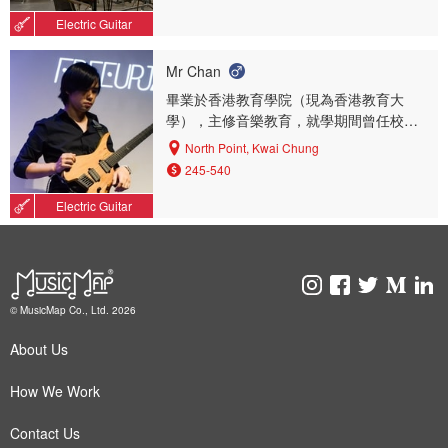
Electric Guitar
Mr Chan
畢業於香港教育學院（現為香港教育大
學），主修音樂教育，就學期間曾任校內
爵士樂隊結他手。 享有豐富的表演經驗，
North Point, Kwai Chung
曾為商業及慈善機構的活動演出。個人亦
245-540
有籌組樂隊「格林」，當中擔任結他手，
及參與編曲和創作。 在教院的培育薰陶
Electric Guitar
下，穩固的樂理知識，抒合西洋古典、中
樂以至流行音樂，令本人揣摩個人的創作
風格。曾為多間中、小學及社團編寫演出
樂譜。近年參與香港教育大學中樂團籌組
的「OOPS!」樂隊，負責編曲及演出。
© MusicMap Co., Ltd. 2026
About Us
How We Work
Contact Us