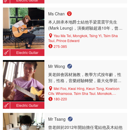
Tsui, Ngau Tau Kok, Mei Foo, Shek Kip Mei, Tin
Shui Wai, Tai Kok Tsui, Yau Ma Tei, Lai Chi Kok,
Choi Hung, Diamond Hill, Kwai Chung, Tuen
Ms Chan
Mun, To Kwa Wan, Hung Hom
本人師承本地爵士結他手梁震震宇先生
(Mark Leung)，演奏經驗超過10年，曾於
各琴行及社區中心任職音樂導師，擅長各
Yau Ma Tei, Mongkok, Tsing Yi, Tsim Sha
美國流行音樂風格，包括：爵士樂、散拍
Tsui, Prince Edward
音樂、藍調音樂、搖滾樂、民搖音樂，曾
275-385
為Olà Guitar Ensemble 成員，曾於東南樓
Electric Guitar
藝術酒店及饒宗頤文化館演出。
Mr Wong
黃老師會因材施教，教學方式按年齡，性
別，性格，音樂經驗轉變，最大化學習進
度。保證半年見到成效！只收有心人，學
Mei Foo, Kwai Hing, Kwun Tong, Kowloon
生不學習，神仙也難救。跟隨經驗老到的
City, Whampoa, Tsim Sha Tsui, Mongkok,
Cheung Sha Wan, Tai Po, Kwai Chung, Choi
老師，學生也要下苦功記憶，練習，厘
180-220
Hung, Yau Tong, Shek Kip Mei, Diamond Hill,
清，思考，發問，索取想要的偏門教學資
Electric Guitar
Lai Chi Kok, Prince Edward, Shatin, Tai Kok
源，及溝通了解情況。
Tsui, Ngau Chi Wan, Tin Hau, Wong Tai Sin,
Kowloon Tong, Sham Shui Po, Sai Ying Pun,
Mr Tsang
San Po Kong, Kennedy Town, Tuen Mun, Tsuen
曾老師於2012年開始擔任電結他及木結他
Wan, Tsing Yi, Sheung Wan, Ngau Tau Kok,