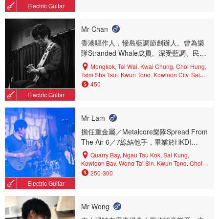
Bay, Yau Tong, Tsz Wan Shan, Prince Edward,
小學校擔任結他班導師。 曾接受Roland
Electric Guitar
Ho Man Tin, Kowloon Tong, To Kwa Wan, Choi
Dyen 大師班親自指導 現為香港國際音樂
Hung
學校結他樂團團
Mr Chan
香港唱作人，慘島藍調節創辦人。曾為樂
隊Stranded Whale成員。深受藍調、民謠
與靈魂音樂影響，打造出他內斂及溫馨的
Mongkok, Tai Wai, Kwai Chung, Choi Hung,
音樂。2017年，Tomii自監、自錄、自資，
Tsim Sha Tsui, Kwun Tong, Kowloon City, Sai
Kung, Whampoa, Central District, North Point, To
推出風格迥異的首張專輯《Arrays》；
450
Kwa Wan, Yau Yat Tsuen, Ma On Shan, Tai Kok
2018年，他沿用相同製作模式，以自家廠
Electric Guitar
Tsui, Ngau Tau Kok, Kowloon Bay, Ngau Chi
牌Grand View Records推出擁有簡單樂器
Wan, Tsz Wan Shan, Shatin, Shek Kip Mei, Mei
編制及純樸歌詞的第二張專輯《Not A
Foo, Central, Kowloon Tong, Cheung Sha Wan,
Mr Lam
Good Day To Die》。
Yau Tong, Wang Tau Hom, Tseung Kwan O,
擔任重金屬／Metalcore樂隊Spread From
Sham Shui Po, Kai Tak, Ho Man Tin, Causeway
The Air 6／7線結他手，畢業於HKDI
Bay, Yau Ma Tei, Prince Edward, Diamond Hill,
Wong Tai Sin, Wan Chai, Lai Chi Kok, San Po
Digital Music and Media。 除了彈奏。也
Quarry Bay, Ngau Tau Kok, Sai Kung,
Kong, Hung Hom
負責樂隊的錄音工程，樂隊合作，溝通等
Kowloon Bay, Wong Tai Sin, Kwun Tong, Choi
Hung, North Point, Shau Kei Wan, Yau Tong,
等重要原素，也可以根據學生個人情況教
250-300
Diamond Hill, Kowloon City, Tseung Kwan O,
授 在多年的彈奏經驗裏精通各種技巧，並
Electric Guitar
San Po Kong, North Point Mid-levels, Kai Tak,
專注rock/metal等等風格。 本人已經有三
Sai Wan Ho, Cha Kwo Ling, Shek Kip Mei
年教學經驗，先後在學校和社區中心和教
Mr Wong
會等地方教授，對於不同年齡和程度的學