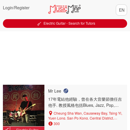
Login/
Register
Electric Guitar - Search for Tutors
Mr Lee
17年電結他經驗，曾在各大音樂節擔任吉
他手. 教授風格包括Blues, Jazz, Pop,
Rock, Metal etc.
Cheung Sha Wan, Causeway Bay, Tsing Yi,
Yuen Long, San Po Kong, Central District,
Kennedy Town, Tsuen Wan, Whampoa, Central,
300
Mongkok, Sham Shui Po, Yau Tong, Tsim Sha
Electric Guitar