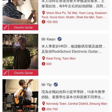
本人現時在香港浸會大學修讀音樂系，主
生會因應不同情況教授，任何學習上的困
修電結他，有8年左右的結他經驗，其間不
難我也會在WTSAPP和學生分析和討論，
乏組樂隊和表演的經驗。 在教學方面，本
務求學生會把結他當成興趣而不是單純的
Sham Shui Po, Tai Wai, Yuen Long, Kowloon
人除了會視手乎學生的興趣，教授不同風
Tong, Hung Hom, Shatin, Shek Kip Mei, Tuen
考級。
Mun, Prince Edward, Mei Foo, Mongkok, Tin
格的彈奏技巧(pop, blues, rock, metal,
150-300
Shui Wai, Diamond Hill, Wong Tai Sin, Fo Tan
progressive...)，更會著重教授樂理及其應
Electric Guitar
用，深入淺出地解釋不同樂曲的理念，全
面提升學生音樂素養。
Mr Kwan
本人畢業於HKDI，修讀數碼音樂及媒體，
及取得RockSchool Electronic Guitar
Grade 8。 從初中開始學習結他，現已七
Kwai Fong, Tuen Mun
年，擁有兩年多的教學經驗，而教學理念
300
注重於學⽣興趣取向，從⽽訂製教學內
容，由此培養學⽣對結他的興趣。 及本人
Electric Guitar
亦有參與樂隊,主要擔任電結他手演出及曾
參與多個演出及比賽。
Mr Yip
現為全職結他和小提琴導師，10多年教學
經驗。着重學生基本功和因應不同學生設
計不同教材。
Kennedy Town, Central District, Sheung Wan
350-700