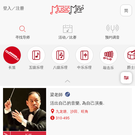
登入／
注册
寻找导师
活动／比赛
预约调音
长笛
五级乐理
八级乐理
中乐乐理
爵士
敲击乐
梁老師
活出自己的音樂, 為自己演奏.
九龙塘、沙田、旺角
310-495
长笛