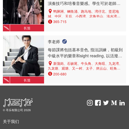
演奏技巧和培養音樂感。學生可於老師地
Rachel Brown (AAM)。過去在港一直師隨
方上堂（鰂魚涌地鐵站附近）
莊雪華女士，並積極參與不同國際音樂節
鸭脷洲、鲗鱼涌、跑马地、湾仔北、坚尼地
城、中区、天后、小西湾、北角半山、浅水湾、
和大師班。 配合不同學生能力，能提供全
渣甸山、柴湾、太子、湾仔、中环、薄扶林、西
365-715
方位和有系統式音樂培訓（長笛基本工及
湾河、筲箕湾、上环、北角、铜锣湾、西营盘、
长笛
音樂知識）以及樂曲分析和演繹。長笛課
香港仔、油塘、将军澳、观塘、调景岭、蓝田
程注重以下四點: - 因材施教，透過音樂訓
李老师
練批判思考 - 注重基本功和姿勢，從而達
致最佳技巧演奏不同樂曲 - 深入探討樂曲
每節課將包括基本音色, 指法訓練，初級到
風格，音樂並不只是平平無奇的音符 - 注
中級水平的樂章和sight reading, 以活潑有
重學生獨特音樂性，最終希望學生尋找個
趣的教授方法深得家長學生喜愛
新蒲岗、石硖尾、牛头角、大角咀、九龙湾、
人聲音 適合初學者至演奏級學生，合適時
九龙塘、观塘、又一村、太子、慈云山、旺角、
候可準備考試、比賽或表演，同時亦歡迎
油塘、彩虹、北角、深水埗、大埔、香港仔、油
200-680
成人學生工餘為興趣而學習！ Marco has
麻地、红磡、马鞍山、沙田、钻石山、九龙城、
长笛
长沙湾、尖沙咀、黄大仙、大围
multiple years of teaching experience. He
was granted full scholarship in studying
at the Royal College of Music, London
and was awarded Artist Diploma (highest
level of taught postgraduate programme)
© 寻乐有限公司 2026
and Master of Music (Distinction). He was
previously awarded Bachelor of Arts in
关于我们
Music (First-Class Honours) at the