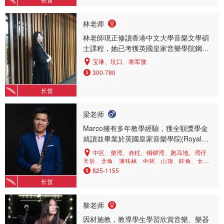
林老师
林老師現正修讀香港中文大學音樂文學碩
士課程，她已考獲英國皇家音樂學院鋼琴
高級演奏文憑(LRSM)、英國皇家音樂學院
宝琳、坑口、将军澳
聯合委員會鋼琴文憑(DipABRSM)、樂理八
300-780
級及長笛八級，並使用Yamaha三角琴授
課。林老師演出經驗豐富，是香港童軍青
长笛
年管樂團的長笛手，獲邀參與多項大型演
出。她亦於聖約翰座堂的午間音樂會表演
梁老师
鋼琴獨奏及香港文化中心主辦的管風琴教
Marco擁有多年教學經驗，獲全額獎學金
育系列學生音樂會演出。此外，林老師也
就讀並畢業於英國皇家音樂學院(Royal
活躍於伴奏項目，曾多次為不同考試及比
College of Music)藝術家文憑(學院最高修
賽伴奏。
中区、柴湾、赤柱、铜锣湾、跑马地、湾仔、
課課程)及碩士(優等) ，以及香港中文大學
天后、北角、薄扶林、中环、山顶、旺角、太
子、沙田、将军澳、观塘、长沙湾、九龙塘、九
學士 (一等榮譽)。 在英國期間，師承倫敦
825-1155
龙城、美孚、坑口、九龙湾、大围、火炭、马鞍
主要樂團長笛/短笛/巴羅克長笛家，包括
长笛
山
Sue Thomas (LPO), Emer McDonough
(RPO及前香港管弦樂團首席), Katie
黎老师
Bedford (ENO), Kathleen Stevenson
因材施教，教導學生學習欣賞音樂、樂器
(BBCSO), Stewart McIlwham (LPO) 及