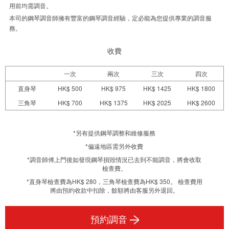
用前均需調音。
本司的鋼琴調音師擁有豐富的鋼琴調音經驗，定必能為您提供專業的調音服
務。
收費
一次
兩次
三次
四次
直身琴
HK$
500
HK$
975
HK$
1425
HK$
1800
三角琴
HK$
700
HK$
1375
HK$
2025
HK$
2600
*另有提供鋼琴調整和維修服務
*偏遠地區需另外收費
*調音師傅上門後如發現鋼琴損毀情況已去到不能調音，將會收取
檢查費。
*直身琴檢查費為HK$ 280，三角琴檢查費為HK$ 350。 檢查費用
將由預約收款中扣除，餘額將由客服另外退回。
預約調音