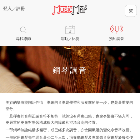
登入／
註冊
尋找導師
活動／比賽
預約調音
鋼琴調音
美妙的樂曲能陶冶性情，準確的音準是學習和演奏前的第一步，也是最重要的
部分。
一旦彈奏的音與正確音符不相符，就算沒有彈奏出錯，也會令樂曲不堪入耳，
更嚴重的更會對學習構成很大的障礙和混淆音高的位置。
一部鋼琴無論結構多精密，或已經多次調音，亦會因氣溫的變化令音準改變。
一般家用鋼琴每年調音最少二至三次，演奏廳鋼琴及專業錄音室鋼琴於每次使