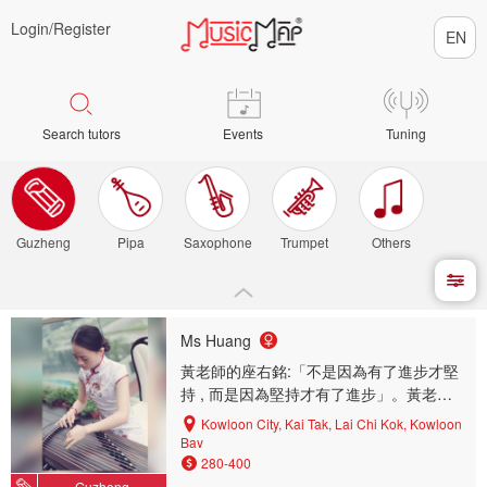
Login/
Register
Search tutors
Events
Tuning
Guzheng
Pipa
Saxophone
Trumpet
Others
Ms Huang
黃老師的座右銘:「不是因為有了進步才堅
持 , 而是因為堅持才有了進步」。黃老師
希望教授更多學生認識古箏 , 從而愛上古
Kowloon City, Kai Tak, Lai Chi Kok, Kowloon
箏。
Bay
280-400
Guzheng