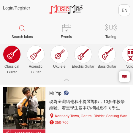
Login/
Register
Search tutors
Events
Tuning
Classical
Acoustic
Ukulele
Electric Guitar
Bass Guitar
Voi
Guitar
Guitar
Mr Yip
現為全職結他和小提琴導師，10多年教學
經驗。着重學生基本功和因應不同學生設
計不同教材。
Kennedy Town, Central District, Sheung Wan
350-700
Classical Guitar