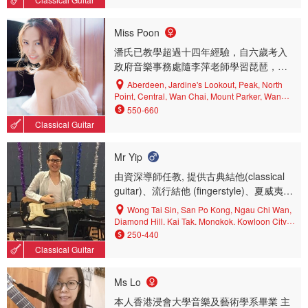
Miss Poon
潘氏已教學超過十四年經驗，自六歲考入
政府音樂事務處隨李萍老師學習琵琶，其
後師承劉蘭心女士，蔡曦雯小姐及何金金
Aberdeen, Jardine's Lookout, Peak, North
女士學習鋼琴，考獲英國皇家音樂學院八
Point, Central, Wan Chai, Mount Parker, Wan
Chai North, West Mid-levels, Wong Nai Chung,
級鋼琴，及英國倫敦聖三一學院ATCL鋼琴
550-660
Tin Hau, East Mid-levels, Happy Valley,
演奏文憑，英國皇家音樂學院八級結他及
Classical Guitar
Causeway Bay, Central District, Kennedy Town,
英國皇家音樂學院八級樂理証書。
Quarry Bay, North Point Mid-levels
Mr Yip
由資深導師任教, 提供古典結他(classical
guitar)、流行結他 (fingerstyle)、夏威夷小
結他 (ukulele)及樂理(theory)課程 持有八
Wong Tai Sin, San Po Kong, Ngau Chi Wan,
級音樂証書,作曲系文憑及有豐富教學經驗
Diamond Hill, Kai Tak, Mongkok, Kowloon City,
Kwun Tong, Ngau Tau Kok, Hung Hom, Kowloon
經常在不同場合演出及舉辦活動 現於中、
250-440
Bay, Yau Tong, Tsz Wan Shan, Prince Edward,
小學校擔任結他班導師。 曾接受Roland
Classical Guitar
Ho Man Tin, Kowloon Tong, To Kwa Wan, Choi
Dyen 大師班親自指導 現為香港國際音樂
Hung
學校結他樂團團
Ms Lo
本人香港浸會大學音樂及藝術學系畢業 主