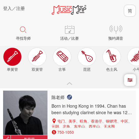
登入／
注册
寻找导师
活动／比赛
预约调音
单簧管
双簧管
古筝
琵琶
色士风
小
陈老师
Born in Hong Kong in 1994. Chan has
been studying clarinet since he was 12
years old and studied with Hong Kong's
屯门、美孚、旺角、香港仔、铜锣湾、中区、
famous Clarinetist Martin Choy during his
元朗、北角、东半山、西半山、天水围
high school period.
750-1050
单簧管