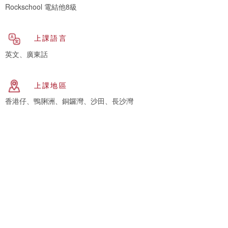
Rockschool 電結他8級
上課語言
英文、廣東話
上課地區
香港仔、鴨脷洲、銅鑼灣、沙田、長沙灣