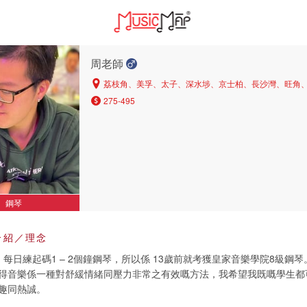
周老師
荔枝角、美孚、太子、深水埗、京士柏、長沙灣、旺角
275-495
鋼琴
介紹／理念
每日練起碼1 – 2個鐘鋼琴，所以係 13歲前就考獲皇家音樂學院8級鋼
得音樂係一種對舒緩情緒同壓力非常之有效嘅方法，我希望我既嘅學生都
趣同熱誠。