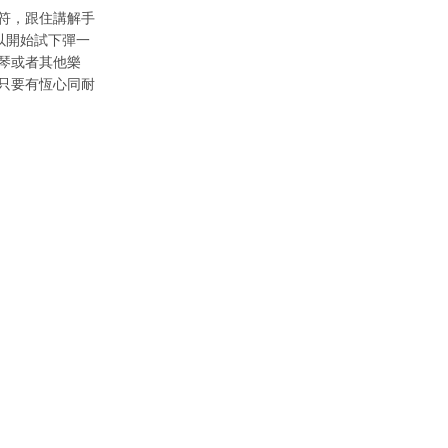
符，跟住講解手
以開始試下彈一
琴或者其他樂
只要有恆心同耐