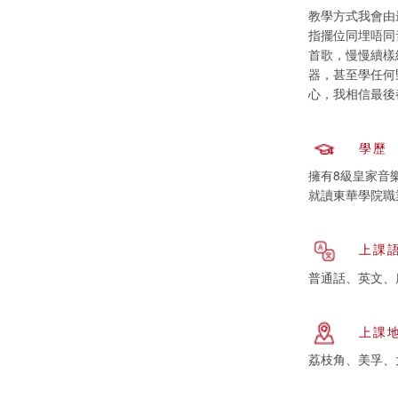
教學方式我會由
指擺位同埋唔同
首歌，慢慢續樣
器，甚至學任何
心，我相信最後
學歷
擁有8級皇家音
就讀東華學院職
上課
普通話、英文、
上課
荔枝角、美孚、