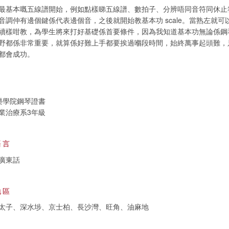
最基本嘅五線譜開始，例如點樣睇五線譜、數拍子、分辨唔同音符同休止
音調仲有邊個鍵係代表邊個音，之後就開始教基本功 scale。當熟左就可
續樣咁教，為學生將來打好基礎係首要條件，因為我知道基本功無論係鋼
野都係非常重要，就算係好難上手都要挨過嗰段時間，始終萬事起頭難，
都會成功。
樂學院鋼琴證書
業治療系3年級
語言
廣東話
地區
太子、深水埗、京士柏、長沙灣、旺角、油麻地