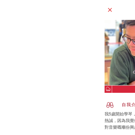
自我
我5歲開始學琴，
熱誠，因為我覺
對音樂嘅嗰份興