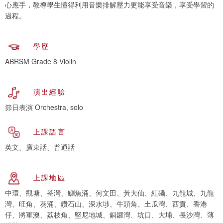
心應手，教導學生懂得利用音樂排解壓力更能享受音樂，享受學習的
過程。
學歷
ABRSM Grade 8 Violin
演出經驗
節日表演 Orchestra, solo
上課語言
英文、廣東話、普通話
上課地區
中環、觀塘、荃灣、鰂魚涌、何文田、黃大仙、紅磡、九龍城、九龍
灣、旺角、葵涌、鑽石山、深水埗、牛頭角、土瓜灣、西貢、香港
仔、將軍澳、荔枝角、堅尼地城、銅鑼灣、坑口、大埔、長沙灣、薄