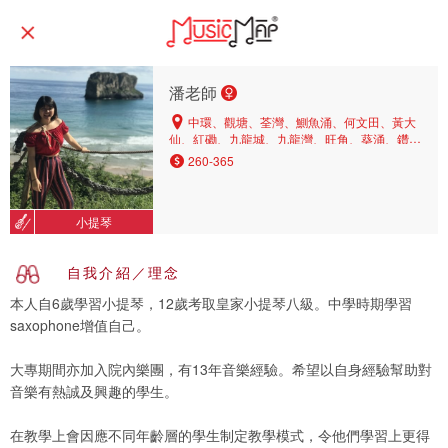
潘老師
中環、觀塘、荃灣、鰂魚涌、何文田、黃大
仙、紅磡、九龍城、九龍灣、旺角、葵涌、鑽石
山、深水埗、牛頭角、土瓜灣、西貢、香港仔、
260-365
將軍澳、荔枝角、堅尼地城、銅鑼灣、坑口、大
埔、長沙灣、薄扶林
小提琴
自我介紹／理念
本人自6歲學習小提琴，12歲考取皇家小提琴八級。中學時期學習
saxophone增值自己。
大專期間亦加入院內樂團，有13年音樂經驗。希望以自身經驗幫助對
音樂有熱誠及興趣的學生。
在教學上會因應不同年齡層的學生制定教學模式，令他們學習上更得