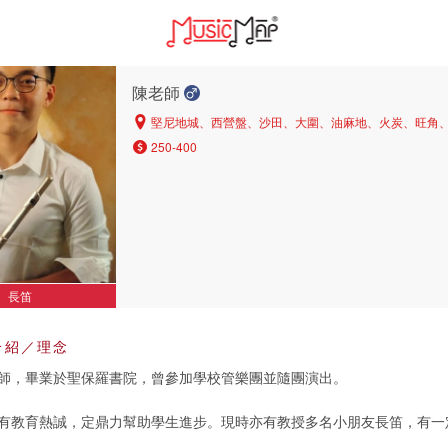
陳老師
堅尼地城、西營盤、沙田、大圍、油麻地、火炭、旺角
250-400
長笛
介紹／理念
師，畢業於聖保羅書院，曾參加學校管樂團並隨團演出。
有教育熱誠，定鼎力幫助學生進步。現時亦有教授多名小朋友長笛，有一