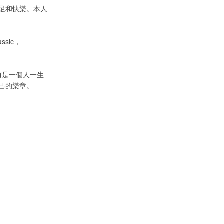
足和快樂。本人
sic，
而是一個人一生
己的樂章。