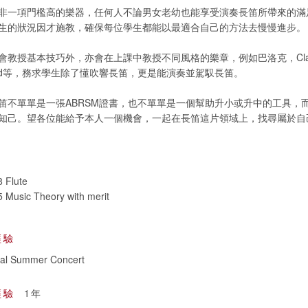
非一項門檻高的樂器，任何人不論男女老幼也能享受演奏長笛所帶來的滿
生的狀況因才施教，確保每位學生都能以最適合自己的方法去慢慢進步。
會教授基本技巧外，亦會在上課中教授不同風格的樂章，例如巴洛克，Clas
 Period等，務求學生除了懂吹響長笛，更是能演奏並駕馭長笛。
笛不單單是一張ABRSM證書，也不單單是一個幫助升小或升中的工具，
知己。望各位能給予本人一個機會，一起在長笛這片領域上，找尋屬於自
 Flute
Music Theory with merit
經驗
al Summer Concert
經驗
1年