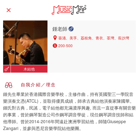
鍾老師
葵涌、美孚、荔枝角、青衣、荃灣、長沙灣
200-500
木結他
自我介紹／理念
鍾先生畢業於香港國際音樂學校，主修作曲，持有英國聖三一學院音
樂演奏文憑(ATCL)，並取得優異成績，師承古典結他演奏家陳國華。
鍾氏對古典，民謠，電子結他都充滿濃厚興趣, 而且一直從事有關音樂
的事業，曾於鋼琴製造公司作鋼琴調音學徒，現任鋼琴調音技師和結
他導師。曾於2014-2016年間遠赴澳洲學習結他，師隨Giuseppe
Zangari，並參與悉尼音樂學院結他樂團。