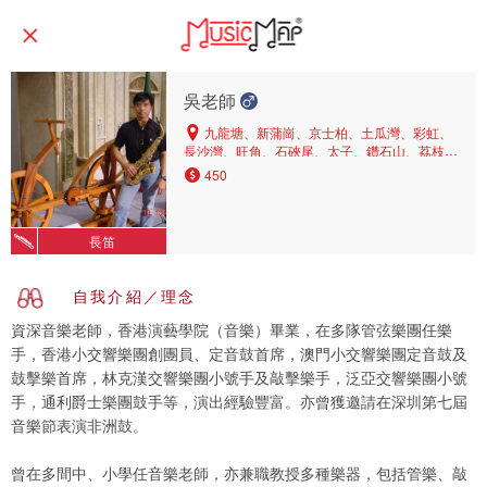
吳老師
九龍塘、新蒲崗、京士柏、土瓜灣、彩虹、
長沙灣、旺角、石硤尾、太子、鑽石山、荔枝
角、又一村、觀塘、大角咀、美孚、九龍城、油
450
麻地、九龍灣、牛頭角、黃大仙、茶果嶺、油
塘、慈雲山、深水埗、黃埔、紅磡、牛池灣、橫
頭磡、何文田、尖沙咀、啟德
長笛
自我介紹／理念
資深音樂老師，香港演藝學院（音樂）畢業，在多隊管弦樂團任樂
手，香港小交響樂團創團員、定音鼓首席，澳門小交響樂團定音鼓及
鼓擊樂首席，林克漢交響樂團小號手及敲擊樂手，泛亞交響樂團小號
手，通利爵士樂團鼓手等，演出經驗豐富。亦曾獲邀請在深圳第七屆
音樂節表演非洲鼓。
曾在多間中、小學任音樂老師，亦兼職教授多種樂器，包括管樂、敲