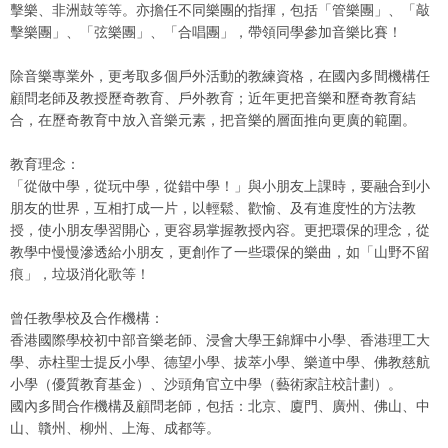
擊樂、非洲鼓等等。亦擔任不同樂團的指揮，包括「管樂團」、「敲
擊樂團」、「弦樂團」、「合唱團」，帶領同學參加音樂比賽！
除音樂專業外，更考取多個戶外活動的教練資格，在國內多間機構任
顧問老師及教授歷奇教育、戶外教育；近年更把音樂和歷奇教育結
合，在歷奇教育中放入音樂元素，把音樂的層面推向更廣的範圍。
教育理念：
「從做中學，從玩中學，從錯中學！」與小朋友上課時，要融合到小
朋友的世界，互相打成一片，以輕鬆、歡愉、及有進度性的方法教
授，使小朋友學習開心，更容易掌握教授內容。更把環保的理念，從
教學中慢慢滲透給小朋友，更創作了一些環保的樂曲，如「山野不留
痕」，垃圾消化歌等！
曾任教學校及合作機構：
香港國際學校初中部音樂老師、浸會大學王錦輝中小學、香港理工大
學、赤柱聖士提反小學、德望小學、拔萃小學、樂道中學、佛教慈航
小學（優質教育基金）、沙頭角官立中學（藝術家註校計劃）。
國內多間合作機構及顧問老師，包括：北京、廈門、廣州、佛山、中