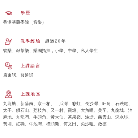
學歷
香港演藝學院（音樂）
教學經驗
超過20年
管樂、敲擊樂、樂團指揮，小學、中學、私人學生
上課語言
廣東話、普通話
上課地區
九龍塘、新蒲崗、京士柏、土瓜灣、彩虹、長沙灣、旺角、石硤尾、
太子、鑽石山、荔枝角、又一村、觀塘、大角咀、美孚、九龍城、油
麻地、九龍灣、牛頭角、黃大仙、茶果嶺、油塘、慈雲山、深水埗、
黃埔、紅磡、牛池灣、橫頭磡、何文田、尖沙咀、啟德