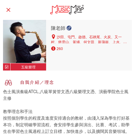
陳老師
沙田、屯門、啟德、石硤尾、火炭、又一
村、慈雲山、黃埔、何文田、新蒲崗、上水、太
子、深水埗、美孚、九龍灣、荃灣、油麻地、大
260
埔、葵涌、灣仔、九龍塘、元朗、旺角、黃大
仙、尖沙咀、橫頭磡、青衣、長沙灣、荔枝角、
土瓜灣、馬鞍山、天水圍、大圍、紅磡、鑽石
五級樂理
山、九龍城
自我介紹／理念
色士風演奏級ATCL,八級單簧管文憑八級樂理文憑、演藝學院色士風
主修
教學理念和手法
按照個別學生的程度及進度安排適合的教材，由淺入深為學生打好基
本功，制定明確學習流程。會安排學生參與演出、比賽、考試，助學
生在學習色士風過程上訂立目標，加快進步，以及擴闊其音樂領域。