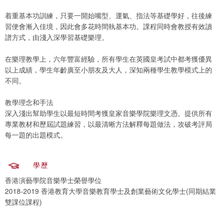
着重基本功訓練，只要一開始嘴型、運氣、指法等基礎學好，往後練
習便會漸入佳境，因此會多花時間執基本功。課程同時會教授有效讀
譜方式，由淺入深學習基礎樂理。
在樂理教學上，六年豐富經驗，所有學生在英國皇考試中都考獲優異
以上成績，學生年齡廣至小朋友及大人，深知兩種學生教學模式上的
不同。
教學理念和手法
深入淺出幫助學生以最短時間考獲皇家音樂學院樂理文憑。提供所有
專業教材和歷屆試題練習，以最清晰方法解釋每題做法，攻破考評局
每一題的出題模式。
學歷
香港演藝學院音樂學士榮譽學位
2018-2019 香港教育大學音樂教育學士及創業藝術文化學士(同期結業
雙課位課程)