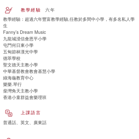
教學經驗
六年
教學經驗：超過六年豐富教學經驗,任教於多間中小學，有多名私人學
生
Fanny’s Dream Music
九龍城浸信會恩平小學
屯門何日東小學
五甸節林漢光中學
德萃學校
聖文德天主教小學
中華基督教會教會基慧小學
綠海龜教育中心
樂樂.琴行
柴灣角天主教小學
香港小童群益會樂理班
上課語言
普通話、英文、廣東話