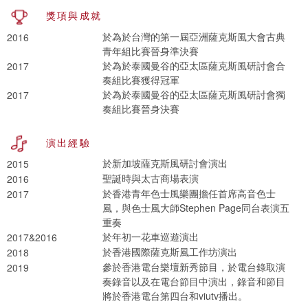
獎項與成就
於為於台灣的第一屆亞洲薩克斯風大會古典
2016
青年組比賽晉身準決賽
於為於泰國曼谷的亞太區薩克斯風研討會合
2017
奏組比賽獲得冠軍
於為於泰國曼谷的亞太區薩克斯風研討會獨
2017
奏組比賽晉身決賽
演出經驗
於新加坡薩克斯風研討會演出
2015
聖誕時與太古商場表演
2016
於香港青年色士風樂團擔任首席高音色士
2017
風，與色士風大師Stephen Page同台表演五
重奏
於年初一花車巡遊演出
2017&2016
於香港國際薩克斯風工作坊演出
2018
參於香港電台樂壇新秀節目，於電台錄取演
2019
奏錄音以及在電台節目中演出，錄音和節目
將於香港電台第四台和viutv播出。