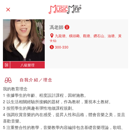
馮老師
九龍塘、橫頭磡、觀塘、鑽石山、油塘、黃
大仙
300-330
八級樂理
自我介紹／理念
我的教育理念
1 依據學生的年齡、程度設計課程，因材施教。
2 以生活相關經驗所接觸的題材，作為教材，重視本土教材。
3 按照學生的興趣有彈性地做課程規劃。
4 強調欣賞音樂的內在感受，提昇人性和品格，體會音樂之美，並且
喜歡音樂。
5 注重整合性的教學，音樂教學內容編排包含基礎音樂理論，歌唱、