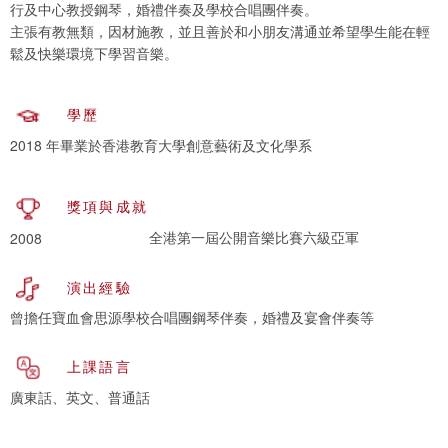
行及中心教授鋼琴，婚禮伴奏及學校合唱團伴奏。
主張有教無類，因材施教，並且善於和小朋友溝通並希望學生能在輕
鬆及快樂環境下學習音樂。
學歷
2018 年畢業於香港教育大學創意藝術及文化學系
獎項與成就
全港第一屆公開音樂比賽六級亞軍
2008
演出經驗
曾擔任寶血會思源學校合唱團鋼琴伴奏，婚禮及宴會伴奏等
上課語言
廣東話、英文、普通話