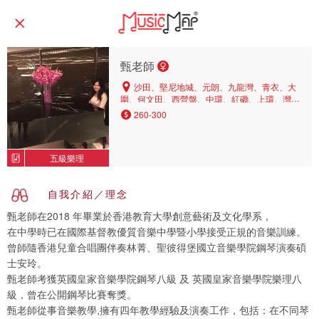
甄老師
沙田、堅尼地城、元朗、九龍灣、青衣、大
圍、何文田、西營盤、中環、紅磡、上環、灣
仔、荃灣、中區、天后、深水埗、火炭、九龍
260-300
塘、北角、葵興、長沙灣、葵涌、銅鑼灣
五級樂理
自我介紹／理念
甄老師在2018 年畢業於香港教育大學創意藝術及文化學系，
在中學時已在國際基督教優質音樂中學暨小學接受正規的音樂訓練。
曾師隨香港兒童合唱團伴奏林菁、聖彼得堡國立音樂學院鋼琴演奏碩
士安玲。
甄老師考獲英國皇家音樂學院鋼琴八級 及 英國皇家音樂學院樂理八
級，曾在公開鋼琴比賽奪獎。
甄老師從事音樂教學,擁有四年教學經驗及演奏工作，包括：在不同琴