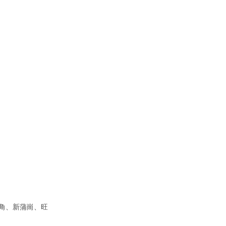
角、新蒲崗、旺