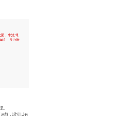
大圍、牛池灣、
角咀、長沙灣
樂理。
入遊戲，課堂以有