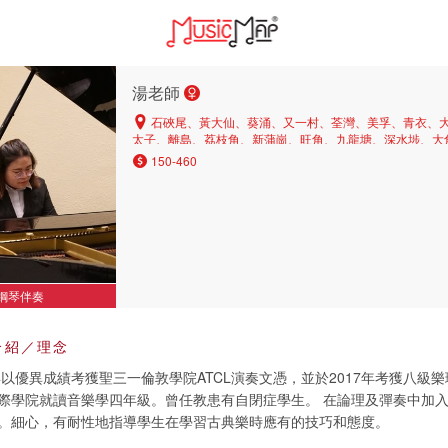
湯老師
石硤尾、黃大仙、葵涌、又一村、荃灣、美孚、青衣、
太子、離島、荔枝角、新蒲崗、旺角、九龍塘、深水埗、大
150-460
鋼琴伴奏
介紹／理念
年以優異成績考獲聖三一倫敦學院ATCL演奏文憑，並於2017年考獲八級
際學院就讀音樂學四年級。曾任教患有自閉症學生。 在論理及彈奏中加
。細心，有耐性地指導學生在學習古典樂時應有的技巧和態度。