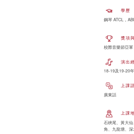
學歷
鋼琴 ATCL，ABR
獎項
校際音樂節亞軍
演出
18-19及19-2
上課
廣東話
上課
石硤尾、黃大仙
角、九龍塘、深