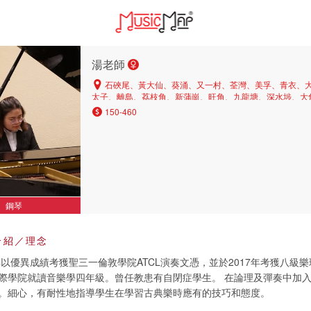
湯老師
石硤尾、黃大仙、葵涌、又一村、荃灣、美孚、青衣、
太子、離島、荔枝角、新蒲崗、旺角、九龍塘、深水埗、大
150-460
鋼琴
介紹／理念
年以優異成績考獲聖三一倫敦學院ATCL演奏文憑，並於2017年考獲八級
際學院就讀音樂學四年級。曾任教患有自閉症學生。 在論理及彈奏中加
。細心，有耐性地指導學生在學習古典樂時應有的技巧和態度。