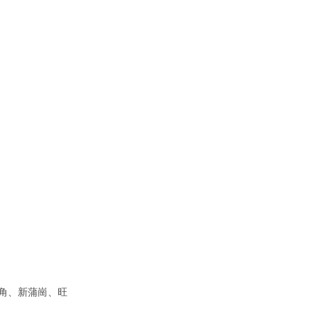
角、新蒲崗、旺