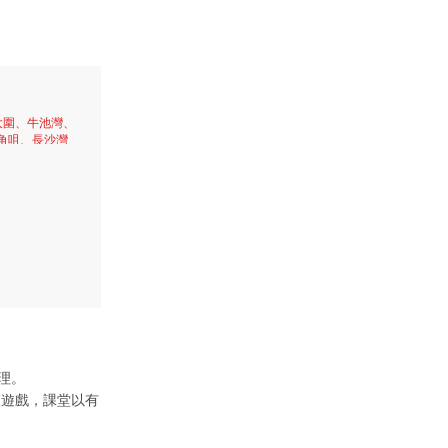
大圍、牛池灣、
角咀、長沙灣
樂理。
入遊戲，課堂以有