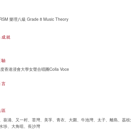
SM 樂理八級 Grade 8 Music Theory
與成就
經驗
0年度香港浸會大學女聲合唱團Colla Voce
語言
地區
、葵涌、又一村、荃灣、美孚、青衣、大圍、牛池灣、太子、離島、荔枝
水埗、大角咀、長沙灣