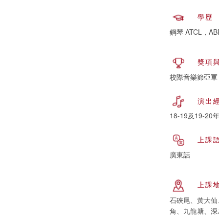
學歷
鋼琴 ATCL，ABR
獎項
校際音樂節亞軍
演出
18-19及19-2
上課
廣東話
上課
石硤尾、黃大仙
角、九龍塘、深