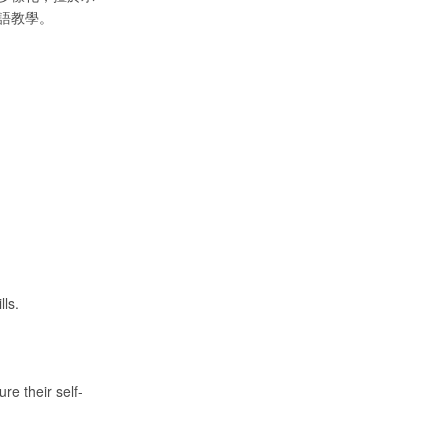
語教學。
lls.
re their self-