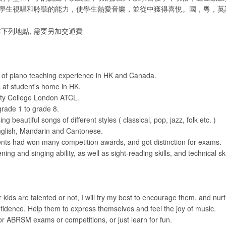
學生視唱和聆聽的能力，使學生熱愛音樂，並從中獲得喜悅。國，粵，英
下列地點, 需要另加交通費
 of piano teaching experience in HK and Canada.
 at student's home in HK.
nity College London ATCL.
grade 1 to grade 8.
g beautiful songs of different styles ( classical, pop, jazz, folk etc. )
nglish, Mandarin and Cantonese.
ents had won many competition awards, and got distinction for exams.
tening and singing ability, as well as sight-reading skills, and technical ski
 kids are talented or not, I will try my best to encourage them, and nurtu
idence. Help them to express themselves and feel the joy of music.
or ABRSM exams or competitions, or just learn for fun.