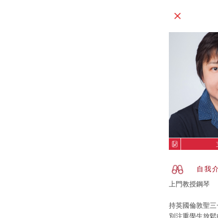
自我
上門教授鋼琴
持英國倫敦聖三
別注重學生放鬆