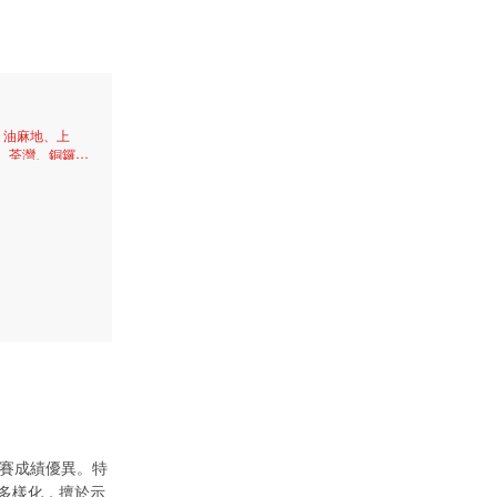
、油麻地、上
、荃灣、銅鑼
城、九龍城、火
、黃埔、尖沙
比賽成績優異。特
多樣化，擅於示