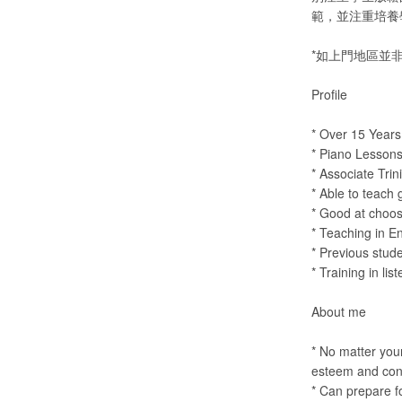
範，並注重培養
*如上門地區並非
Profile
* Over 15 Years
* Piano Lessons
* Associate Tri
* Able to teach 
* Good at choosin
* Teaching in E
* Previous stud
* Training in lis
About me
* No matter your
esteem and conf
* Can prepare f