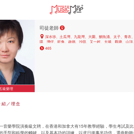
司徒老師
深水埗、土瓜灣、九龍灣、大圍、鰂魚涌、太子、青衣
環、灣仔、旺角、啟德、沙田、又一村、大埔、觀塘、山頂
灣、何文田、馬鞍山、粉嶺、葵涌、西灣河、北角、堅尼地
465
炭、美孚、九龍塘、天后、荔枝角、紅磡、大角咀、長沙灣
咀、中環、筲箕灣、跑馬地、中區、上水、薄扶林、葵興
五級樂理
介紹／理念
一音樂學院演奏級文聘，在香港和加拿大有15年教學經驗，學生考試及
的手型和科學的觸鍵，以及基本功的訓練，以求日後事半功倍，選曲動聽