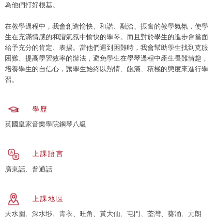
為他們打好根基。
在教學過程中，我會創造愉快、和諧、融洽、振奮的教學氣氛，使學
生在充滿情感的和諧氣氛中愉快的學琴。而且對於學生的進步會當面
給予充分的肯定、表揚。當他們遇到困難時，我會幫助學生找到克服
困難、提高學習效率的辦法，避免學生在學琴過程中產生畏難情趣，
培養學生的自信心，讓學生始終以熱情、飽滿、積極的態度來進行學
習。
學歷
英國皇家音樂學院鋼琴八級
上課語言
廣東話、普通話
上課地區
天水圍、深水埗、青衣、旺角、黃大仙、屯門、荃灣、葵涌、元朗