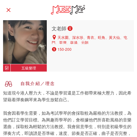
文老師
天水圍、深水埗、青衣、旺角、黃大仙、屯
門、荃灣、葵涌、元朗
150-200
五級樂理
自我介紹／理念
知道現今港人壓力大，不論是學習還是工作都帶來極大壓力，因此希
望藉着彈奏鋼琴來為學生放鬆自己。
我會因着學生需要，如為考試學琴的會採取較為嚴格的方法教授，為
他們訂立學習目標。為興趣而學琴的，會根據他們所喜歡風格的音樂
選曲，採取較為輕鬆的方法教授。我會留意學生，特別是初級學生的
彈奏方式，即讀譜是否準確，速度、節奏是否正確，曲子是否完整，