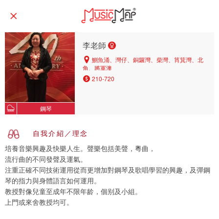
李老師
鰂魚涌、灣仔、銅鑼灣、柴灣、筲箕灣、北
角、將軍澳
210-720
鋼琴
自我介紹／理念
培養音樂興趣及快樂人生。聲樂包括美聲，粵曲，
流行曲的不同發聲及運氣。
注重正確不同技術運用從而更增加對鋼琴及歌唱學習的興趣，及彈鋼
琴的指力與身體語言如何運用。
教授對像兒童至成年不限年龄，個别及小組。
上門或來舍教授均可。