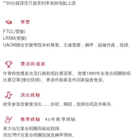
**30分鐘課堂只接受到李老師地點上課
學歷
FTCL(聲樂)
LRSM(聲樂)
獎項與成就
年青時曾獲多次流行曲歌唱比賽冠軍。 曾獲1980年全港合唱團歌唱
比賽亞軍(擔任指揮)。 香港作曲家及作詞家協會會員。
演出經驗
經常参加音樂會演出……合唱，獨唱，指揮合唱及伴奏等。
教學經驗
4o年教學經驗
黃大仙兒童合唱團高級組指揮。
現任灣仔兒童合唱團指揮及鋼琴導師。