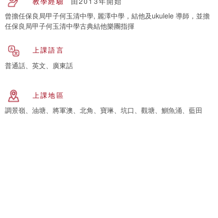
教學經驗
由2013年開始
曾擔任保良局甲子何玉清中學, 麗澤中學，結他及ukulele 導師，並擔
任保良局甲子何玉清中學古典結他樂團指揮
上課語言
普通話、英文、廣東話
上課地區
調景嶺、油塘、將軍澳、北角、寶琳、坑口、觀塘、鰂魚涌、藍田