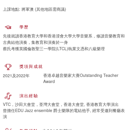
上課地點: 將軍澳 (其他地區需商議)
學歷
先後就讀香港教育大學和香港浸會大學大學音樂系，修讀音樂教育和
古典結他演奏，集教育和演奏於一身
蔡氏考獲英國倫敦聖三一學院(LTCL)執業文憑和八級樂理
獎項與成就
香港卓越音樂家大賽Outstanding Teacher
2021及2022年
Award
演出經驗
VTC，沙田大會堂，荃灣大會堂，香港大會堂, 香港教育大學演出
曾擔任EDU Jazz ensemble 爵士樂隊的電結他手, 經常受邀到餐廳表
演