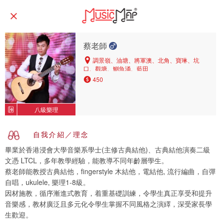
蔡老師
調景嶺、油塘、將軍澳、北角、寶琳、坑
口、觀塘、鰂魚涌、藍田
450
八級樂理
自我介紹／理念
畢業於香港浸會大學音樂系學士(主修古典結他)、古典結他演奏二級
文憑 LTCL，多年教學經驗，能教導不同年齡層學生。
蔡老師能教授古典結他，fingerstyle 木結他，電結他, 流行編曲，自彈
自唱，ukulele, 樂理1-8級。
因材施教，循序漸進式教育，着重基礎訓練，令學生真正享受和提升
音樂感，教材廣泛且多元化令學生掌握不同風格之演繹，深受家長學
生歡迎。