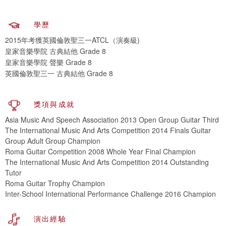
學歷
2015年考獲英國倫敦聖三一ATCL（演奏級)
皇家音樂學院 古典結他 Grade 8
皇家音樂學院 聲樂 Grade 8
英國倫敦聖三一 古典結他 Grade 8
獎項與成就
Asia Music And Speech Association 2013 Open Group Guitar Third
The International Music And Arts Competition 2014 Finals Guitar
Group Adult Group Champion
Roma Guitar Competition 2008 Whole Year Final Champion
The International Music And Arts Competition 2014 Outstanding
Tutor
Roma Guitar Trophy Champion
Inter-School International Performance Challenge 2016 Champion
演出經驗