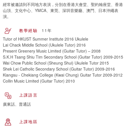
經常被邀請到不同地方表演，分別在香港大會堂、聖約翰座堂、香港
山頂、文化中心、YMCA、東莞、深圳音樂廳、澳門、日本沖繩表
演。
教學經驗
11年
Tutor of HKUST Summer Institute 2016 Ukulele
Lai Chack Middle School (Ukulele Tutor) 2016
Present Greenery Music Limited (Guitar Tutor) – 2008
S.K.H Tsang Shiu Tim Secondary School (Guitar Tutor) 2009-2015
Wai Chow Public School (Sheung Shui) Ukulele Tutor 2015
Shek Lei Catholic Secondary School (Guitar Tutor) 2009-2016
Kiangsu - Chekiang College (Kwai Chung) Guitar Tutor 2009-2012
Collin Music Limited (Guitar Tutor) 2010
上課語言
廣東話、普通話
上課地區