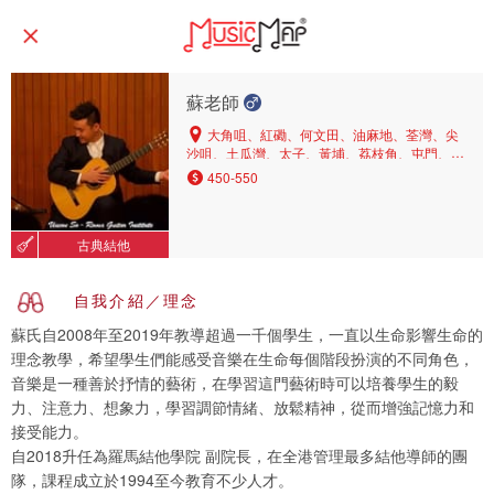
蘇老師
大角咀、紅磡、何文田、油麻地、荃灣、尖
沙咀、土瓜灣、太子、黃埔、荔枝角、屯門、葵
涌
450-550
古典結他
自我介紹／理念
蘇氏自2008年至2019年教導超過一千個學生，一直以生命影響生命的
理念教學，希望學生們能感受音樂在生命每個階段扮演的不同角色，
音樂是一種善於抒情的藝術，在學習這門藝術時可以培養學生的毅
力、注意力、想象力，學習調節情緒、放鬆精神，從而增強記憶力和
接受能力。
自2018升任為羅馬結他學院 副院長，在全港管理最多結他導師的團
隊，課程成立於1994至今教育不少人才。