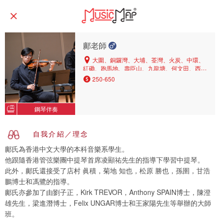
鄺老師
大圍、銅鑼灣、大埔、荃灣、火炭、中環、
紅磡、跑馬地、壽臣山、九龍塘、何文田、西半
山、沙田、東半山、灣仔
250-650
鋼琴伴奏
自我介紹／理念
鄺氏為香港中文大學的本科音樂系學生。
他跟隨香港管弦樂團中提琴首席凌顯祐先生的指導下學習中提琴。
此外，鄺氏還接受了店村 眞積，菊地 知也，松原 勝也，孫圉，甘浩
鵬博士和馮鷺的指導。
鄺氏亦參加了由劉子正，Kirk TREVOR，Anthony SPAIN博士，陳澄
雄先生，梁進潛博士，Felix UNGAR博士和王家陽先生等舉辦的大師
班。