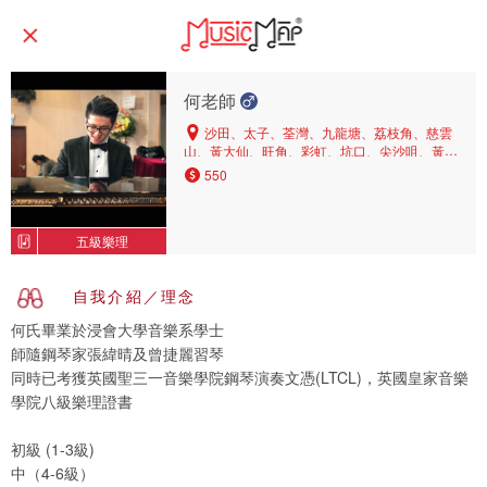
何老師
沙田、太子、荃灣、九龍塘、荔枝角、慈雲
山、黃大仙、旺角、彩虹、坑口、尖沙咀、黃
埔、啟德、石硤尾、油麻地、鑽石山、長沙灣、
550
新蒲崗、紅磡、葵興、美孚、大角咀、九龍城、
又一村、何文田、大圍、觀塘、深水埗、土瓜
灣、橫頭磡、牛頭角、牛池灣、小西灣、九龍
五級樂理
灣、油塘
自我介紹／理念
何氏畢業於浸會大學音樂系學士
師隨鋼琴家張緯晴及曾捷麗習琴
同時已考獲英國聖三一音樂學院鋼琴演奏文憑(LTCL)，英國皇家音樂
學院八級樂理證書
初級 (1-3級)
中（4-6級）