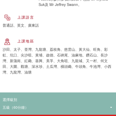
Suk及 Mr Jeffrey Swann。
上課語言
普通話、英文、廣東話
上課地區
沙田、太子、荃灣、九龍塘、荔枝角、慈雲山、黃大仙、旺角、彩
虹、坑口、尖沙咀、黃埔、啟德、石硤尾、油麻地、鑽石山、長沙
灣、新蒲崗、紅磡、葵興、美孚、大角咀、九龍城、又一村、何文
田、大圍、觀塘、深水埗、土瓜灣、橫頭磡、牛頭角、牛池灣、小西
灣、九龍灣、油塘
選擇級別