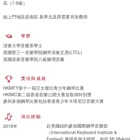
高（7-8級）
如上門地區是南區 新界北及西需要另加費用
學歷
浸會大學音樂系學士
英國聖三一音樂學院鋼琴演奏文憑(LTCL)
英國皇家音樂學院八級樂理證書
獎項與成就
HKMFY第十一屆亞太傑出青少年鋼琴比賽
HKIMC第二屆香港音樂公開大賽並取得特別獎
參與多個鋼琴比賽包括香港青少年卡塔尼亞音樂大賽
演出經驗
赴美國紐約參加國際鋼琴音樂節
2018年
（International Keyboard Institute &
Festival),參與多個大師班，包括 Mr Mykola