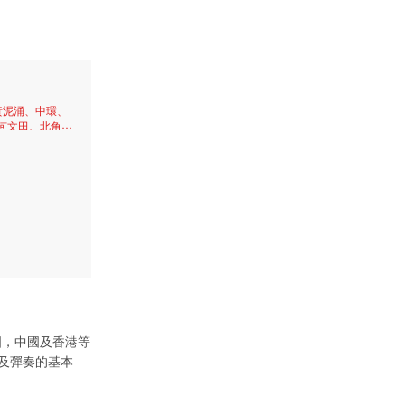
黃泥涌、中環、
何文田、北角、
灣仔北、銅鑼
澳、美孚、大
區、灣仔、九龍
頭角、北角半
國，中國及香港等
及彈奏的基本