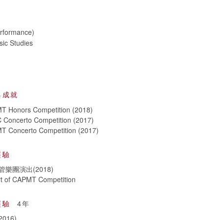
rformance)
ic Studies
與成就
T Honors Competition (2018)
 Concerto Competition (2017)
T Concerto Competition (2017)
經驗
樂團演出(2018)
t of CAPMT Competition
經驗
4年
016)