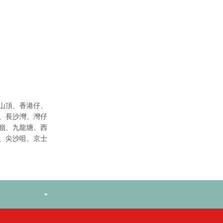
山頂、香港仔、
、長沙灣、灣仔
嶺、九龍塘、西
、尖沙咀、京士