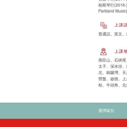
柏斯琴行(2018-
Parkland Music
上課
普通話、英文、
上課
壽臣山、石硤尾
太子、深水埗、
北、銅鑼灣、天
營盤、啟德、上
柏、牛頭角、北
選擇級別