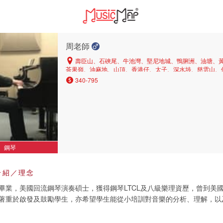
周老師
壽臣山、石硤尾、牛池灣、堅尼地城、鴨脷洲、油塘、
茶果嶺、油麻地、山頂、香港仔、太子、深水埗、慈雲山、
旺角、渣甸山、沙田、跑馬地、荔枝角、西半山、長沙灣、
340-795
灣、天后、橫頭磡、新蒲崗、馬鞍山、西貢、又一村、將軍
圍、粉嶺、九龍塘、西營盤、啟德、上水、彩虹、紅磡、中
灣、薄扶林、九龍城、黃大仙、火炭、尖沙咀、京士柏、牛
山、鑽石山、土瓜灣、上環、大角咀、觀塘、黃埔
鋼琴
介紹／理念
畢業，美國回流鋼琴演奏碩士，獲得鋼琴LTCL及八級樂理資歷，曾到美
著重於啟發及鼓勵學生，亦希望學生能從小培訓對音樂的分析、理解，以