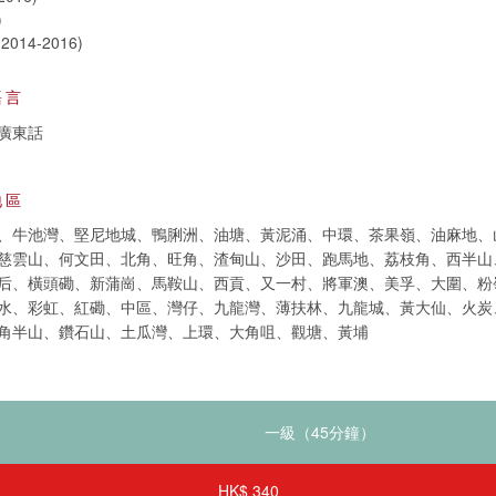
)
(2014-2016)
語言
廣東話
地區
、牛池灣、堅尼地城、鴨脷洲、油塘、黃泥涌、中環、茶果嶺、油麻地、
慈雲山、何文田、北角、旺角、渣甸山、沙田、跑馬地、荔枝角、西半山
后、橫頭磡、新蒲崗、馬鞍山、西貢、又一村、將軍澳、美孚、大圍、粉
水、彩虹、紅磡、中區、灣仔、九龍灣、薄扶林、九龍城、黃大仙、火炭
角半山、鑽石山、土瓜灣、上環、大角咀、觀塘、黃埔
HK$ 340