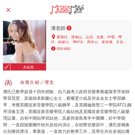
潘老師
香港仔、渣甸山、山頂、北角、中環、灣
仔、柏架山、灣仔北、西半山、黃泥涌、天后、
東半山、跑馬地、銅鑼灣、中區、堅尼地城、鰂
550-660
魚涌、北角半山
木結他
自我介紹／理念
潘氏已教學超過十四年經驗，自六歲考入政府音樂事務處隨李萍老師
學習琵琶，其後師承劉蘭心女士，蔡曦雯小姐及何金金女士學習鋼
琴，考獲英國皇家音樂學院八級鋼琴，及英國倫敦聖三一學院ATCL鋼
琴演奏文憑，英國皇家音樂學院八級結他及英國皇家音樂學院八級樂
理証書。自初中開始學習結他，及參與港島青年中樂團，於中學期
間，一直跟隨樂團作校外及校內演出，在校際音樂節中，潘氏曾獨奏
分別獲得奬項，畢業後，一直致力於教學工作，其學生亦在多個比獲