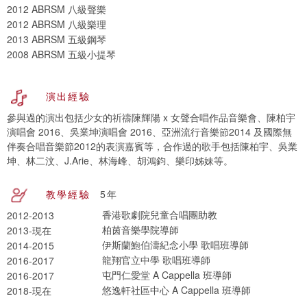
2012 ABRSM 八級聲樂
2012 ABRSM 八級樂理
2013 ABRSM 五級鋼琴
2008 ABRSM 五級小提琴
演出經驗
參與過的演出包括少女的祈禱陳輝陽 x 女聲合唱作品音樂會、陳柏宇
演唱會 2016、吳業坤演唱會 2016、亞洲流行音樂節2014 及國際無
伴奏合唱音樂節2012的表演嘉賓等，合作過的歌手包括陳柏宇、吳業
坤、林二汶、J.Arie、林海峰、胡鴻鈞、樂印姊妹等。
教學經驗
5年
香港歌劇院兒童合唱團助教
2012-2013
柏茵音樂學院導師
2013-現在
伊斯蘭鮑伯濤紀念小學 歌唱班導師
2014-2015
龍翔官立中學 歌唱班導師
2016-2017
屯門仁愛堂 A Cappella 班導師
2016-2017
悠逸軒社區中心 A Cappella 班導師
2018-現在