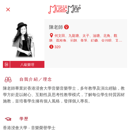
陳老師
何文田、九龍塘、太子、油塘、北角、觀
塘、荔枝角、元朗、美孚、紅磡、尖沙咀、又一
村、銅鑼灣、油麻地、大圍、旺角、西半山、鑽
320
石山、堅尼地城
八級樂理
自我介紹／理念
陳老師畢業於香港浸會大學音樂音樂學士，多年教學及演出經驗，教
學方針是以耐心、互動性及思考性教學模式，了解每位學生特質因材
施教，並培養學生擁有個人風格，發揮個人專長。
學歷
香港浸會大學 - 音樂榮譽學士