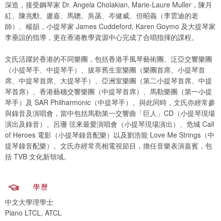
深造，接受鋼琴家 Dr. Angela Cholakian, Marie-Laure Muller，陳月
紅、陳兆勳、盧嘉、馬聰、吳菡、岑健威、但昭義（李雲迪的老
師）、楊韻，小提琴家 James Cuddeford, Karen Goymo 及大提琴家
李垂誼的指導，更在香港教學資源中心完成了合唱指揮的課程。
文氏活躍於香港的不同樂團，包括香港手風琴藝術團、泛亞交響樂團
（小提琴手、中提琴手）、拔萃舊生室樂團（樂團首席、小提琴首
席、中提琴首席、大提琴手）、亞洲室樂團（第二小提琴首席、中提
琴首席）、香港藝穗交響樂團（中提琴首席）、馬勒樂團（第一小提
琴手）及 SAR Philharmonic（中提琴手）。與此同時，文氏亦經常參
與錄音及演唱會，當中包括馬勒第一交響曲「巨人」CD（小提琴現場
演出及錄音）、呂珊 弦來最愛演唱會（小提琴現場演出）、危城 Call
of Heroes 電影（小提琴錄音配樂）以及劉浩龍 Love Me Strings（中
提琴錄音配樂）。文氏亦經常亮相電視節目，擔任音樂表演嘉賓，包
括 TVB 文化新領域。
學歷
中文大學理學士
Piano LTCL, ATCL