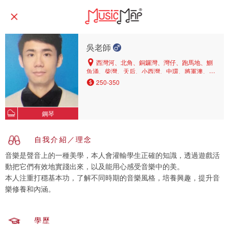
吳老師
西灣河、北角、銅鑼灣、灣仔、跑馬地、鰂
魚涌、柴灣、天后、小西灣、中環、將軍澳、筲
箕灣
250-350
鋼琴
自我介紹／理念
音樂是聲音上的一種美學，本人會灌輸學生正確的知識，透過遊戲活
動把它們有效地實踐出來，以及能用心感受音樂中的美。
本人注重打穩基本功，了解不同時期的音樂風格，培養興趣，提升音
樂修養和內涵。
學歷