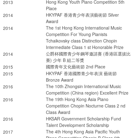
Hong Kong Youth Piano Competition 5th
2013
Place
HKYPAF 香港青少年表演藝術節 Silver
2014
Award
The 1st Hong Kong International Music
2014
Competition For Young Pianists
Tchaikovsky class Distinction Chopin
Intermediate Class 1 st Honorable Prize
公爵杯國際青少年鋼琴邀請賽 (香港區選拔比
2014
賽) 少年 B 組二等獎
國際青年文化藝術節 2nd Place
2015
HKYPAF 香港國際青少年表演 藝術節
2015
Bronze Award
The 10th Zhongsin International Music
2016
Competition (China region) Excellent Prize
The 19th Hong Kong Asia Piano
2016
Competition Chopin Nocturne Class 2 nd
Class Award
HKSAR Government Scholarship Fund
2016
Talent Development Scholarship
The 4th Hong Kong Asia Pacific Youth
2017
Piano Competition Chopin B Class 6th