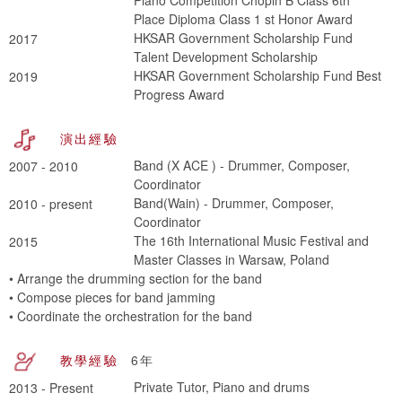
Place Diploma Class 1 st Honor Award
HKSAR Government Scholarship Fund
2017
Talent Development Scholarship
HKSAR Government Scholarship Fund Best
2019
Progress Award
演出經驗
Band (X ACE ) - Drummer, Composer,
2007 - 2010
Coordinator
Band(Wain) - Drummer, Composer,
2010 - present
Coordinator
The 16th International Music Festival and
2015
Master Classes in Warsaw, Poland
• Arrange the drumming section for the band
• Compose pieces for band jamming
• Coordinate the orchestration for the band
教學經驗
6年
Private Tutor, Piano and drums
2013 - Present