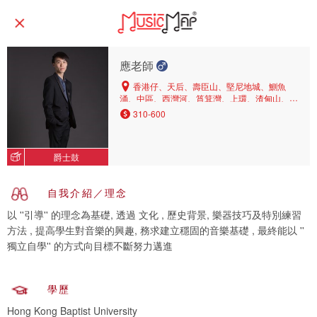
應老師
香港仔、天后、壽臣山、堅尼地城、鰂魚
涌、中區、西灣河、筲箕灣、上環、渣甸山、跑
馬地、西半山、銅鑼灣、薄扶林、灣仔北、淺水
310-600
灣、中環、北角、灣仔、西營盤、東半山、北角
半山、柏架山、橫頭磡、何文田、大圍、油麻
地、長沙灣、觀塘、九龍城、太子、九龍灣、茶
爵士鼓
果嶺、紅磡、土瓜灣、牛池灣、油塘、京士柏、
荔枝角、旺角、又一村、啟德、火炭、大角咀、
沙田、葵涌、慈雲山、美孚、鑽石山、九龍塘、
自我介紹／理念
尖沙咀、馬鞍山、牛頭角、新蒲崗、黃埔、深水
埗、黃大仙、彩虹、將軍澳、石硤尾
以 ''引導'' 的理念為基礎, 透過 文化 , 歷史背景, 樂器技巧及特別練習
方法 , 提高學生對音樂的興趣, 務求建立穩固的音樂基礎 , 最終能以 ''
獨立自學'' 的方式向目標不斷努力邁進
學歷
Hong Kong Baptist University