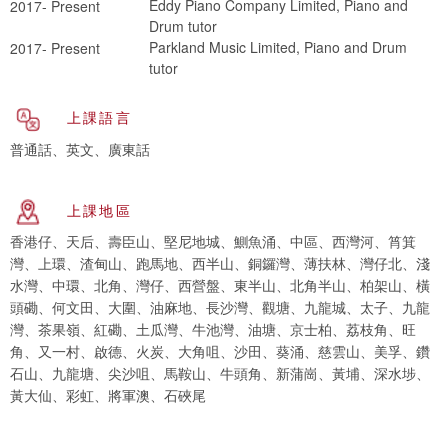
Eddy Piano Company Limited, Piano and
2017- Present
Drum tutor
Parkland Music Limited, Piano and Drum
2017- Present
tutor
上課語言
普通話、英文、廣東話
上課地區
香港仔、天后、壽臣山、堅尼地城、鰂魚涌、中區、西灣河、筲箕
灣、上環、渣甸山、跑馬地、西半山、銅鑼灣、薄扶林、灣仔北、淺
水灣、中環、北角、灣仔、西營盤、東半山、北角半山、柏架山、橫
頭磡、何文田、大圍、油麻地、長沙灣、觀塘、九龍城、太子、九龍
灣、茶果嶺、紅磡、土瓜灣、牛池灣、油塘、京士柏、荔枝角、旺
角、又一村、啟德、火炭、大角咀、沙田、葵涌、慈雲山、美孚、鑽
石山、九龍塘、尖沙咀、馬鞍山、牛頭角、新蒲崗、黃埔、深水埗、
黃大仙、彩虹、將軍澳、石硤尾