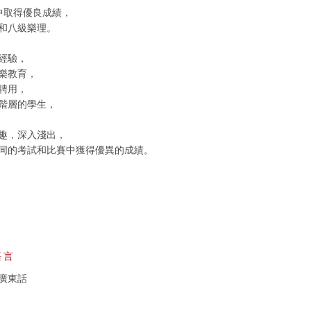
中取得優良成績，
和八級樂理。
經驗，
樂教育，
聘用，
階層的學生，
趣，深入淺出，
同的考試和比賽中獲得優異的成績。
語言
廣東話