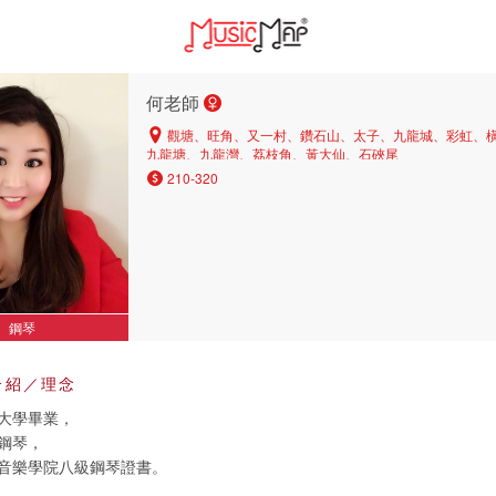
何老師
觀塘、旺角、又一村、鑽石山、太子、九龍城、彩虹、
九龍塘、九龍灣、荔枝角、黃大仙、石硤尾
210-320
鋼琴
介紹／理念
大學畢業，
鋼琴，
音樂學院八級鋼琴證書。