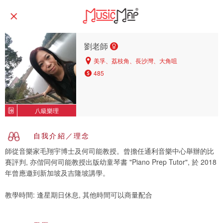
劉老師
美孚、荔枝角、長沙灣、大角咀
485
八級樂理
自我介紹／理念
師從音樂家毛翔宇博士及何司能教授。曾擔任通利音樂中心舉辦的比
賽評判, 亦偕同何司能教授出版幼童琴書 "Piano Prep Tutor", 於 2018
年曾應邀到新加坡及吉隆坡講學。
教學時間: 逢星期日休息, 其他時間可以商量配合