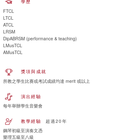
學歷
FTCL
LTCL
ATCL
LRSM
DipABRSM (performance & teaching)
LMusTCL
AMusTCL
獎項與成就
所教之學生比賽或考試成績均達 merit 或以上
演出經驗
每年舉辦學生音樂會
教學經驗
超過20年
鋼琴初級至演奏文憑
樂理五級至八級