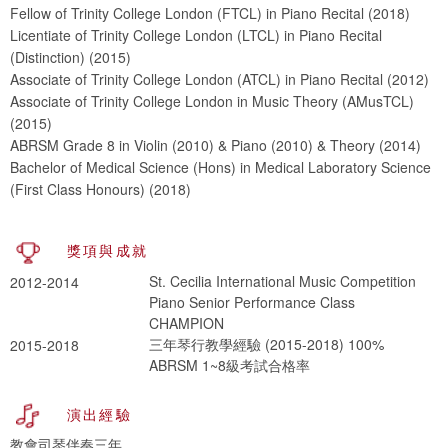
Fellow of Trinity College London (FTCL) in Piano Recital (2018)
Licentiate of Trinity College London (LTCL) in Piano Recital
(Distinction) (2015)
Associate of Trinity College London (ATCL) in Piano Recital (2012)
Associate of Trinity College London in Music Theory (AMusTCL)
(2015)
ABRSM Grade 8 in Violin (2010) & Piano (2010) & Theory (2014)
Bachelor of Medical Science (Hons) in Medical Laboratory Science
(First Class Honours) (2018)
獎項與成就
St. Cecilia International Music Competition
2012-2014
Piano Senior Performance Class
CHAMPION
三年琴行教學經驗 (2015-2018) 100%
2015-2018
ABRSM 1~8級考試合格率
演出經驗
教會司琴伴奏三年