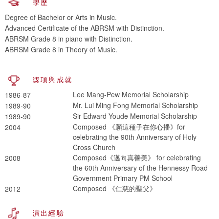
學歷
Degree of Bachelor or Arts in Music.
Advanced Certificate of the ABRSM with Distinction.
ABRSM Grade 8 in piano with Distinction.
ABRSM Grade 8 in Theory of Music.
獎項與成就
Lee Mang-Pew Memorial Scholarship
1986-87
Mr. Lui Ming Fong Memorial Scholarship
1989-90
Sir Edward Youde Memorial Scholarship
1989-90
Composed 《願這種子在你心播》for
2004
celebrating the 90th Anniversary of Holy
Cross Church
Composed《邁向真善美》 for celebrating
2008
the 60th Anniversary of the Hennessy Road
Government Primary PM School
Composed 《仁慈的聖父》
2012
演出經驗