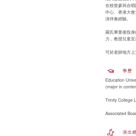
在校曾參與合唱團，
中心、香港大會
演伴奏經驗。
羅氏畢業後投身
力，教授兒童至
可於老師地方上
學歷
Education Unive
(major in conte
Trinity College 
Associated Boar
演出