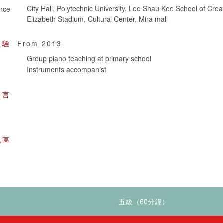
City Hall, Polytechnic University, Lee Shau Kee School of Crea
nce
Elizabeth Stadium, Cultural Center, Mira mall
經驗
From 2013
Group piano teaching at primary school
Instruments accompanist
語言
地區