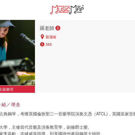
羅老師
新蒲崗
385
五級樂理
介紹／理念
古典鋼琴，考獲英國倫敦聖三一音樂學院演奏文憑（ATCL)，英國皇家音
大學，主修當代音樂及演奏教育學，副修爵士樂。
家李嘉齡，岑健威等指導，到美國德州參與鋼琴大師班。