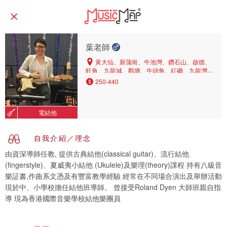
葉老師
黃大仙、新蒲崗、牛池灣、鑽石山、啟德、
旺角、九龍城、觀塘、牛頭角、紅磡、九龍灣、
油塘、慈雲山、太子、何文田、九龍塘、土瓜
250-440
灣、彩虹
電結他
自我介紹／理念
由資深導師任教, 提供古典結他(classical guitar)、流行結他
(fingerstyle)、夏威夷小結他 (Ukulele)及樂理(theory)課程 持有八級音
樂証書,作曲系文憑及有豐富教學經驗 經常在不同場合演出及舉辦活動
現於中、小學校擔任結他班導師。 曾接受Roland Dyen 大師班親自指
導 現為香港國際音樂學校結他樂團員