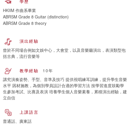
學歷
HKIIM 作曲系畢業
ABRSM Grade 8 Guitar (distinction)
ABRSM Grade 8 theory
演出經驗
曾於不同場合例如文娛中心，大會堂，以及音樂廳演出，表演類型包
括古典，流行音樂等
教學經驗
10年
講究演奏姿勢、手型、音準及技巧 提供視唱練耳訓練，提升學生音樂
水平 因材施教，為個別學員設計合適的學習方法 按學習進度鼓勵學
生參加考試、比賽及表演 培養學生個人音樂素養，累積演出經驗，建
立自信
上課語言
普通話、廣東話