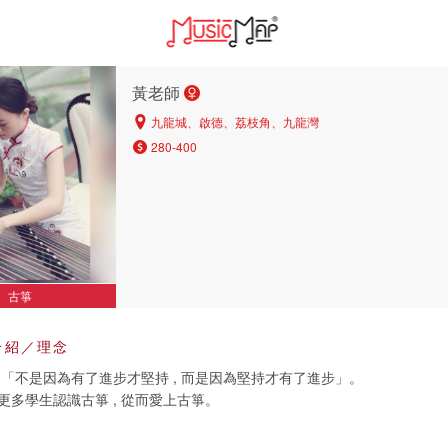
黃老師
九龍城、啟德、荔枝角、九龍灣
280-400
古箏
介紹／理念
:「不是因為有了進步才堅持 , 而是因為堅持才有了進步」。
更多學生認識古箏 , 從而愛上古箏。