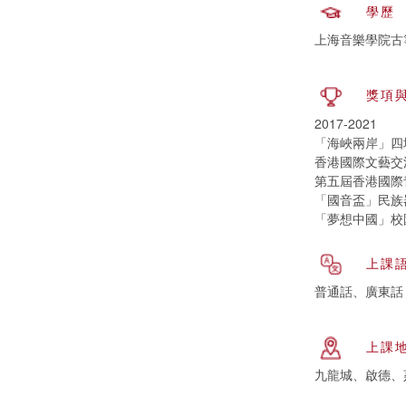
學歷
上海音樂學院古
獎項
2017-2021
「海峽兩岸」四地
香港國際文藝交流
第五屆香港國際青
「國音盃」民族器
「夢想中國」校園
上課
普通話、廣東話
上課
九龍城、啟德、