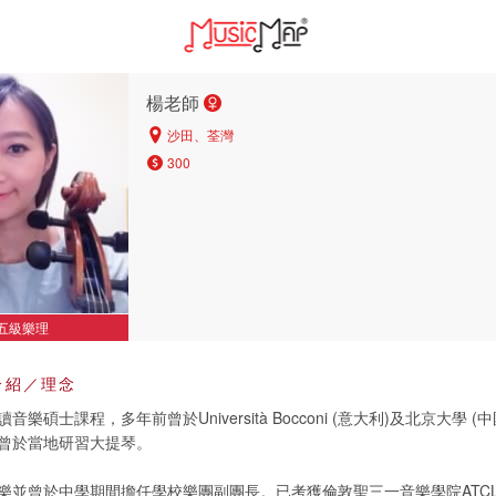
楊老師
沙田、荃灣
300
五級樂理
介紹／理念
樂碩士課程，多年前曾於Università Bocconi (意大利)及北京大學 (
曾於當地研習大提琴。
樂並曾於中學期間擔任學校樂團副團長。已考獲倫敦聖三一音樂學院ATC