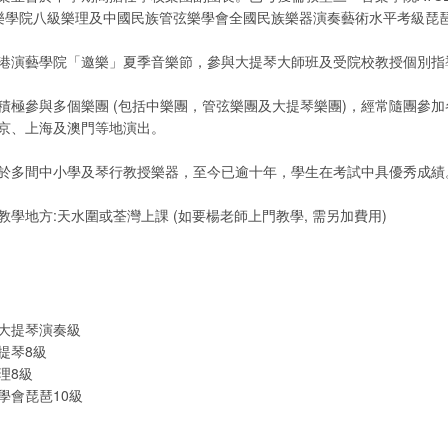
音樂學院八級樂理及中國民族管弦樂學會全國民族樂器演奏藝術水平考級琵
港演藝學院「邀樂」夏季音樂節，參與大提琴大師班及受院校教授個別指
積極參與多個樂團 (包括中樂團，管弦樂團及大提琴樂團)，經常隨團參
京、上海及澳門等地演出。
於多間中小學及琴行教授樂器，至今已逾十年，學生在考試中具優秀成績
學地方:天水圍或荃灣上課 (如要楊老師上門教學, 需另加費用)
大提琴演奏級
提琴8級
理8級
學會琵琶10級