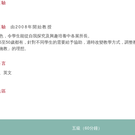
經驗
經驗
由2008年開始教授
色，令學生能從自我探究及興趣培養中各展所長。
5至50歲都有，針對不同學生的需要給予協助，適時改變教學方式，調整
施教」的理想。
語言
、英文
地區