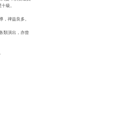
琶十級。
導，禆益良多。
加各類演出，亦曾
。