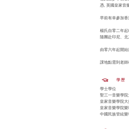
憑, 英國皇家
早前有幸參加香
楊氏自零二年起
隨團赴印尼、北
由零六年起開始
課地點需到老師教
學歷
學士學位
聖三一音樂學院
皇家音樂學院大
皇家音樂學院樂
中國民族管絃樂