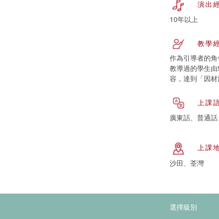
演出
10年以上
教學
作為引導者的角
教導過的學生由
容，達到「因材
上課
廣東話、普通話
上課
沙田、荃灣
選擇級別