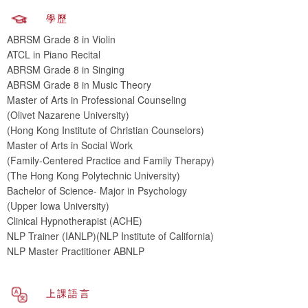
學歷
ABRSM Grade 8 in Violin
ATCL in Piano Recital
ABRSM Grade 8 in Singing
ABRSM Grade 8 in Music Theory
Master of Arts in Professional Counseling
(Olivet Nazarene University)
(Hong Kong Institute of Christian Counselors)
Master of Arts in Social Work
(Family-Centered Practice and Family Therapy)
(The Hong Kong Polytechnic University)
Bachelor of Science- Major in Psychology
(Upper Iowa University)
Clinical Hypnotherapist (ACHE)
NLP Trainer (IANLP)(NLP Institute of California)
NLP Master Practitioner ABNLP
上課語言