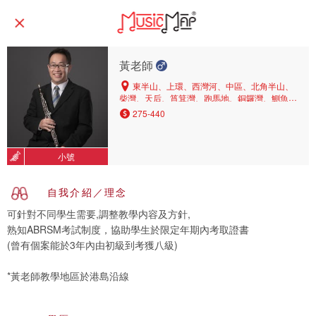
黃老師
東半山、上環、西灣河、中區、北角半山、
柴灣、天后、筲箕灣、跑馬地、銅鑼灣、鰂魚
涌、北角、柏架山、中環
275-440
小號
自我介紹／理念
可針對不同學生需要,調整教學内容及方針,
熟知ABRSM考試制度，協助學生於限定年期內考取證書
(曾有個案能於3年內由初級到考獲八級)
*黃老師教學地區於港島沿線