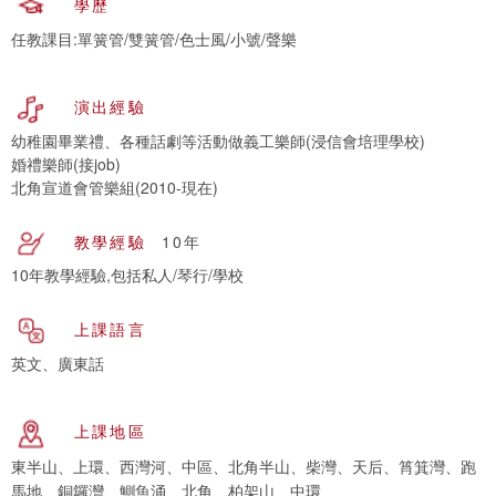
學歷
任教課目:單簧管/雙簧管/色士風/小號/聲樂
演出經驗
幼稚園畢業禮、各種話劇等活動做義工樂師(浸信會培理學校)
婚禮樂師(接job)
北角宣道會管樂組(2010-現在)
教學經驗
10年
10年教學經驗,包括私人/琴行/學校
上課語言
英文、廣東話
上課地區
東半山、上環、西灣河、中區、北角半山、柴灣、天后、筲箕灣、跑
馬地、銅鑼灣、鰂魚涌、北角、柏架山、中環