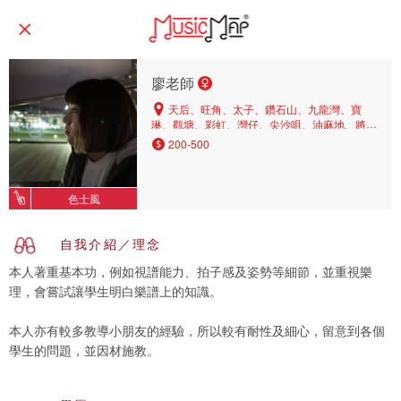
廖老師
天后、旺角、太子、鑽石山、九龍灣、寶
琳、觀塘、彩虹、灣仔、尖沙咀、油麻地、將軍
澳、黃大仙、油塘、坑口、茶果嶺、北角
200-500
色士風
自我介紹／理念
本人著重基本功，例如視譜能力、拍子感及姿勢等細節，並重視樂
理，會嘗試讓學生明白樂譜上的知識。
本人亦有較多教導小朋友的經驗，所以較有耐性及細心，留意到各個
學生的問題，並因材施教。