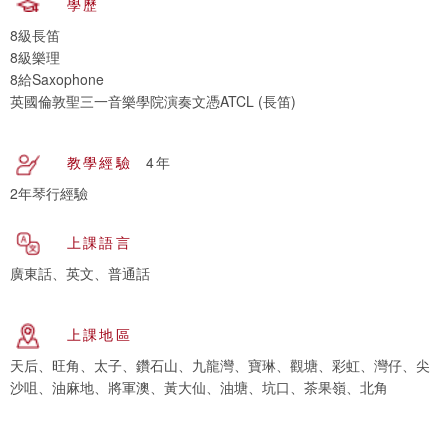
學歷
8級長笛
8級樂理
8給Saxophone
英國倫敦聖三一音樂學院演奏文憑ATCL (長笛)
教學經驗
4年
2年琴行經驗
上課語言
廣東話、英文、普通話
上課地區
天后、旺角、太子、鑽石山、九龍灣、寶琳、觀塘、彩虹、灣仔、尖
沙咀、油麻地、將軍澳、黃大仙、油塘、坑口、茶果嶺、北角