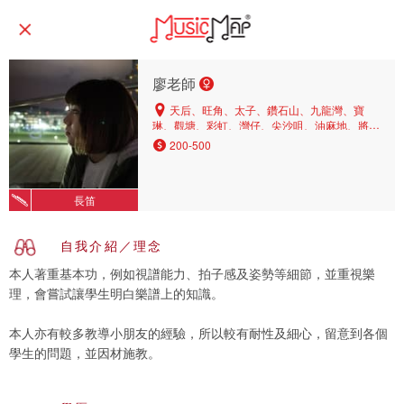
廖老師
天后、旺角、太子、鑽石山、九龍灣、寶
琳、觀塘、彩虹、灣仔、尖沙咀、油麻地、將軍
澳、黃大仙、油塘、坑口、茶果嶺、北角
200-500
長笛
自我介紹／理念
本人著重基本功，例如視譜能力、拍子感及姿勢等細節，並重視樂
理，會嘗試讓學生明白樂譜上的知識。
本人亦有較多教導小朋友的經驗，所以較有耐性及細心，留意到各個
學生的問題，並因材施教。