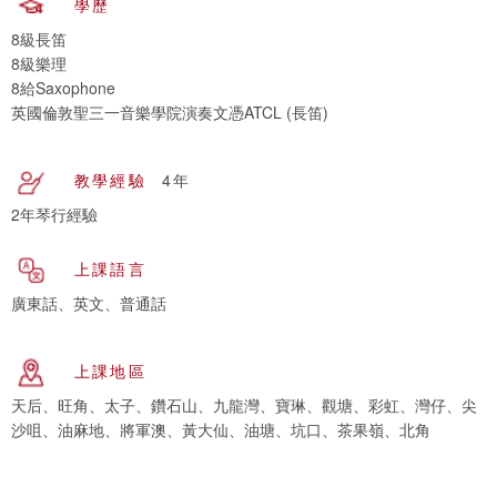
學歷
8級長笛
8級樂理
8給Saxophone
英國倫敦聖三一音樂學院演奏文憑ATCL (長笛)
教學經驗
4年
2年琴行經驗
上課語言
廣東話、英文、普通話
上課地區
天后、旺角、太子、鑽石山、九龍灣、寶琳、觀塘、彩虹、灣仔、尖
沙咀、油麻地、將軍澳、黃大仙、油塘、坑口、茶果嶺、北角