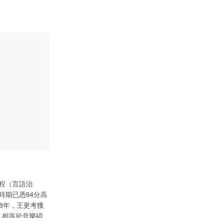
程（言語治
時期已憑94分高
18年，王更考獲
，相等於音樂碩