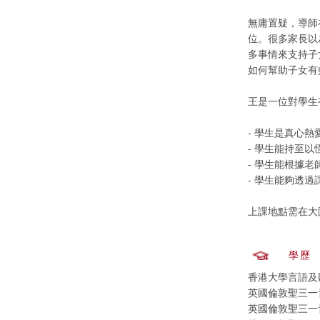
無庸置疑，導師
位。很多家長以
多事情來支持子
如何幫助子女有
王是一位對學生
- 學生是真心熱
- 學生能持至
- 學生能根據
- 學生能夠透
上課地點需在大
學歷
香港大學言語及聽覺
英國倫敦聖三一
英國倫敦聖三一