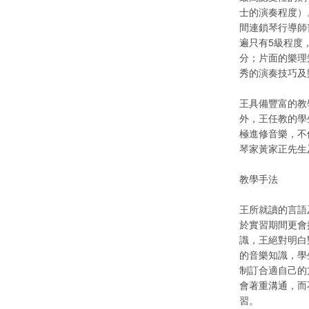
士的演奏程度）
間連鎖琴行導師
遍只有5級程度
分；片面的樂理
秀的演奏技巧及
王具備豐富的教
外，王任教的學
極進修音樂，不
琴家黃家正先生
教學手法
王所就讀的言語
於實習期間更會
識，王絕對明白
的音樂知識，學
制訂合適自己的
會著重溝通，而
習。