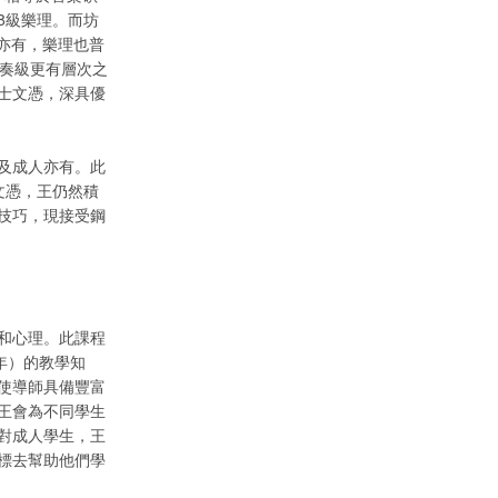
8級樂理。而坊
師亦有，樂理也普
演奏級更有層次之
士文憑，深具優
及成人亦有。此
文憑，王仍然積
技巧，現接受鋼
和心理。此課程
年）的教學知
使導師具備豐富
王會為不同學生
對成人學生，王
標去幫助他們學