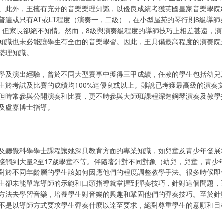
。此外，王擁有充分的音樂樂理知識，以優良成績考獲英國皇家音樂學院
普遍或只有AT或LT程度（演奏一，二級），在小型屋苑的琴行則8級導
，但家長卻絕不知情。然而，8級與演奏級程度的導師技巧上相差甚遠，
知識也未必能讓學生有全面的音樂學習。因此，王具備最高程度的演奏院
樂理知識。
學及演出經驗，曾於不同大型賽事中獲得三甲成績，任教的學生包括幼兒
生於考試及比賽的成績均100%達優良或以上。雖說已考獲最高級的演奏
但時常參與公開演奏和比賽，更不時參與大師班課程深造鋼琴演奏及教學
及盧嘉博士指導。
及聽覺科學學士課程讓她深具教育方面的專業知識，如兒童及青少年發展
接觸到大量2至17歲學童不等。伴隨著針對不同對象（幼兒，兒童，青少
對於不同年齡層的學生該如何因應他們的程度調整教學手法。很多時候即
生卻未能單靠導師的示範和口頭指導就掌握到彈奏技巧，針對這個問題，
方法去學習音樂，培養學生對音樂的興趣和鞏固他們的彈奏技巧。至於針
不是以導師方式要求學生彈奏什麼以達至要求，絕對尊重學生的意願和目