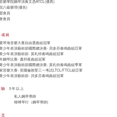
樂學院鋼琴演奏文憑ATCL(優異)
院八級樂理(優良)
盟會員
會會員
與成就
愛琴海音樂大賽自由選曲組冠軍
青少年表演藝術節國際總決賽- 貝多芬奏鳴曲組亞軍
青少年表演藝術節- 莫札特奏鳴曲組冠軍
年鋼琴比賽- 蕭邦夜曲組冠軍
青少年表演藝術節國際總決賽- 莫札特奏鳴曲組季軍
音樂大賽- 英國倫敦聖三一考試LTCL/FTCL組亞軍
青少年表演藝術節- 貝多芬奏鳴曲組冠軍
經驗
5年以上
私人鋼琴導師
暐曄琴行（鋼琴導師)
語言