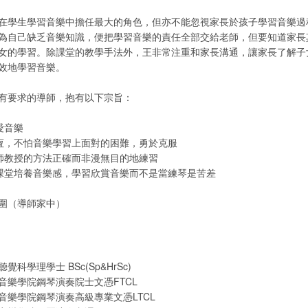
在學生學習音樂中擔任最大的角色，但亦不能忽視家長於孩子學習音樂過
為自己缺乏音樂知識，便把學習音樂的責任全部交給老師，但要知道家長
女的學習。除課堂的教學手法外，王非常注重和家長溝通，讓家長了解子
效地學習音樂。
有要求的導師，抱有以下宗旨：
愛音樂
以恆，不怕音樂學習上面對的困難，勇於克服
老師教授的方法正確而非漫無目的地練習
過課堂培養音樂感，學習欣賞音樂而不是當練琴是苦差
圍（導師家中）
科學理學士 BSc(Sp&HrSc)
音樂學院鋼琴演奏院士文憑FTCL
音樂學院鋼琴演奏高級專業文憑LTCL