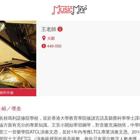
王老師
大圍
440-550
鋼琴伴奏
介紹／理念
名校瑪利諾修院學校，並於香港大學教育學院修讀言語及聽覺科學學士課
論方面有充分的專業知識。王至小開始學習鋼琴，對音樂充滿熱情，中學
三一音樂學院ATCL演奏文憑，並於1年內考獲LTCL專業演奏文憑。20
琴院士文憑FTCL（演奏級裡面的最高級數，每年只有單位數字人數考獲