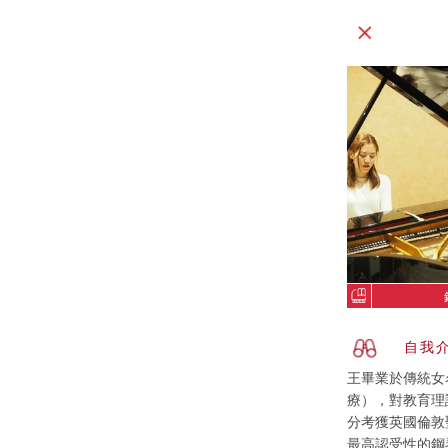
自我
王畢業於傳統女
療），對教育理
分考獲英國倫敦聖
最高認受性的鋼