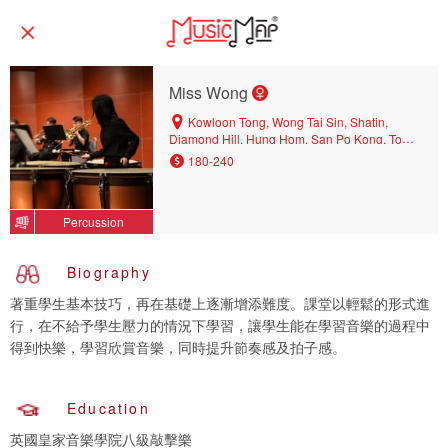
Miss Wong
Kowloon Tong, Wong Tai Sin, Shatin,
Diamond Hill, Hung Hom, San Po Kong, To
Kwa Wan, Ngau Tau Kok, Mongkok, Shek Kip
180-240
Mei, Prince Edward, Tseung Kwan O, Hang
Hau, Ho Man Tin, Yau Tong, Central, Wan
Chai, Quarry Bay, Kwun Tong, Mei Foo,
Percussion
Causeway Bay, Tin Hau, Yau Ma Tei, Kowloon
Bay, Tai Kok Tsui, Wang Tau Hom, Whampoa,
Yau Yat Tsuen, Lai Chi Kok, Tsz Wan Shan,
Biography
Ngau Chi Wan, Po Lam, Choi Hung, Tai Wai,
North Point, Tuen Mun, Sham Shui Po, Tsim
著重學生基本技巧，再在基礎上逐漸增添難度。課堂以輕鬆的形式進
Sha Tsui, Cheung Sha Wan, Kai Tak, Kowloon
行，在不給予學生壓力的情況下學習，讓學生能在學習音樂的過程中
City
得到快樂，學習欣賞音樂，同時提升節奏感及拍子感。
Education
英國皇家音樂學院八級敲擊樂