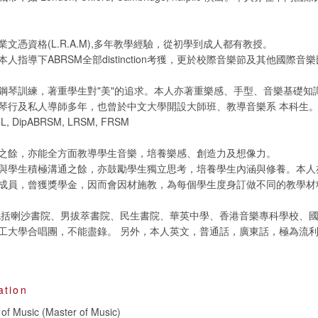
文憑資格(L.R.A.M),多年教學經驗，從初學到成人都有教授。
人指導下ABRSM全部distinction考獲，更於校際音樂節及其他國際音
鋼琴訓練，著重學生對"美"的追求。本人亦著重樂感、手型、音樂基礎知
琴行及私人導師多年，也曾於中文大學開設大師班、教導音樂系 本科生
CL, DipABRSM, LRSM, FRSM
之餘，亦能全方面教導學生音樂，培養樂感、創造力及想像力。
與學生積極溝通之餘，亦鼓勵學生獨立思考，培養學生內涵與修養。本人
成員，曾獲獎學金，因而會因材施教，為每個學生度身訂做不同的教學材
包括喇沙書院、男拔萃書院、民生書院、華英中學、香港音樂專科學校、
工大學合唱團，不能盡錄。 另外，本人英文，普通話，廣東話，極為流
ation
of Music (Master of Music)