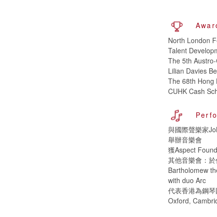
Awar
North London Fe
Talent Develop
The 5th Austro-
Lilian Davies B
The 68th Hong 
CUHK Cash Sch
Perf
與國際聲樂家John P
舉辦音樂會
獲Aspect Fo
其他音樂會：於倫敦
Bartholomew th
with duo Arc
代表香港為鋼琴國際
Oxford, Cambr