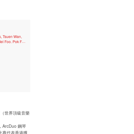
k, Tsuen Wan,
ei Foo, Pok Fu
hai, Kwai
別）畢業（世界頂級音樂
ArcDuo 鋼琴
同國際比賽代表香港獲