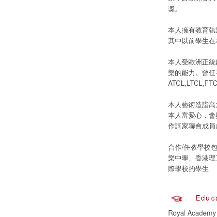
獎。
本人擁有教育執業
其中以前學生在本
本人受歐洲正統
樂的能力。曾任
ATCL,LTCL,FT
本人藝術造詣高
本人富愛心，會
作詞家聯會成員
合作/任教學校
樂中學、香港理
際學校的學生
Educ
Royal Academy 