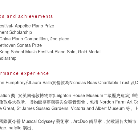
ds and achievements
stival- Appelbe Piano Prize
ment Scholarship
China Piano Competition, 2nd place
eethoven Sonata Prize
Kong School Music Festival-Piano Solo, Gold Medal
olarship
ormance experience
umphrey和Laura Balla於倫敦為Nicholas Boas Charitable Trust 及C
undation 獎- 於英國倫敦博物館(Leighton House Museum二級歷史建築)
各大教堂、博物館舉辦獨奏與合奏音樂會，包括 Norden Farm Art Centr
e Great, St James Sussex Gardens, Victoria and Albert Museum 等。 H
夏令營 Musical Odyssey 藝術家，ArcDuo 鋼琴家，於歐洲各大城市，如
idge, nafpilo 演出。