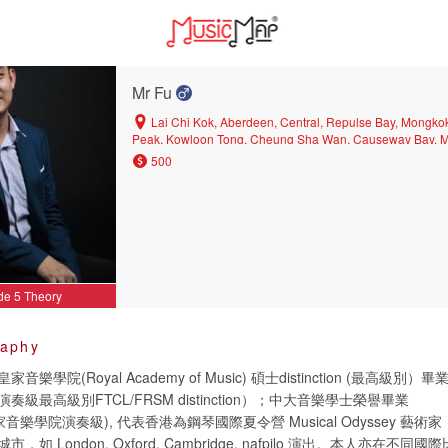
Mr Fu
Lai Chi Kok, Aberdeen, Central, Repulse Bay, Mongko
Peak, Kowloon Tong, Cheung Sha Wan, Causeway Bay, M
Lam, Central District, Sham Shui Po, Sheung Wan, Wan C
500
Chung, Sai Ying Pun, Tsing Yi, Happy Valley
de 5 Theory
raphy
樂學院(Royal Academy of Music) 碩士distinction (最高級
級最高級別FTCL/FRSM distinction）；中大音樂學士榮譽畢業
皇家音樂學院演奏級), 代表香港為鋼琴國際夏令營 Musical Odyssey 藝術家，
如 London, Oxford, Cambridge, nafpilo 演出。本人亦在不