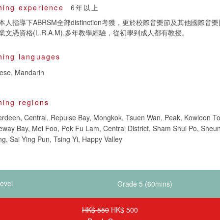
hing experience
6年以上
人指導下ABRSM全部distinction考獲，更於校際音樂節及其他國際音
文憑資格(L.R.A.M),多年教學經驗，從初學到成人都有教授。
hing languages
nese, Mandarin
hing regions
berdeen, Central, Repulse Bay, Mongkok, Tsuen Wan, Peak, Kowloon T
way Bay, Mei Foo, Pok Fu Lam, Central District, Sham Shui Po, She
g, Sai Ying Pun, Tsing Yi, Happy Valley
evel
HK$ 550
HK$ 500