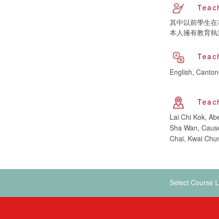
Teac
其中以前學生在本
本人擁有教育執業
Teac
English, Canto
Teac
Lai Chi Kok, A
Sha Wan, Cause
Chai, Kwai Chun
Select Course L