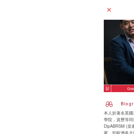
Gra
Biog
本人於著名英國皇家音
學院，資歷等同演奏
DipABRSM (
家，於歐洲各大城市，