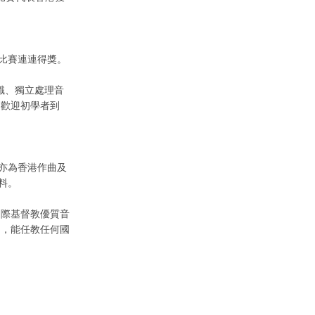
樂比賽連連得獎。
識、獨立處理音
。歡迎初學者到
亦為香港作曲及
料。
國際基督教優質音
利，能任教任何國