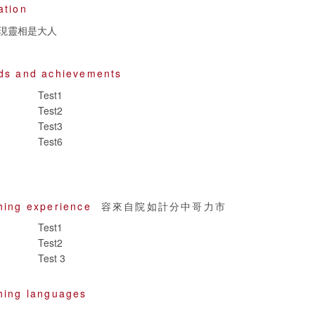
ation
現靈相是大人
ds and achievements
Test1
Test2
Test3
Test6
hing experience
容來自院如計分中哥力市
Test1
Test2
Test 3
hing languages