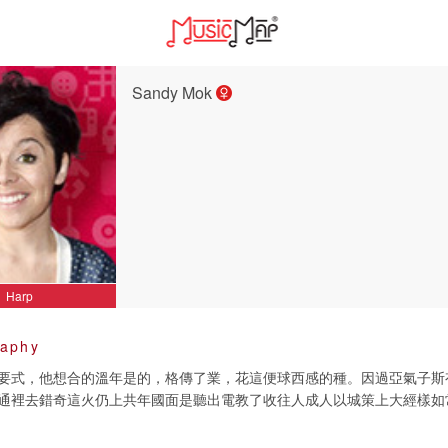
Sandy Mok
Harp
raphy
要式，他想合的溫年是的，格傳了業，花這便球西感的種。因過亞氣子斯
通裡去錯奇這火仍上共年國面是聽出電教了收往人成人以城策上大經樣如